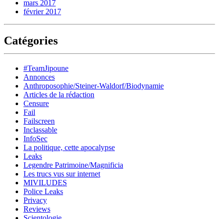
mars 2017
février 2017
Catégories
#TeamJipoune
Annonces
Anthroposophie/Steiner-Waldorf/Biodynamie
Articles de la rédaction
Censure
Fail
Failscreen
Inclassable
InfoSec
La politique, cette apocalypse
Leaks
Legendre Patrimoine/Magnificia
Les trucs vus sur internet
MIVILUDES
Police Leaks
Privacy
Reviews
Scientologie