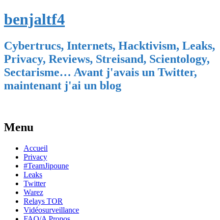
benjaltf4
Cybertrucs, Internets, Hacktivism, Leaks,
Privacy, Reviews, Streisand, Scientology,
Sectarisme… Avant j'avais un Twitter,
maintenant j'ai un blog
Menu
Skip
Accueil
to
Privacy
content
#TeamJipoune
Leaks
Twitter
Warez
Relays TOR
Vidéosurveillance
FAQ/A Propos