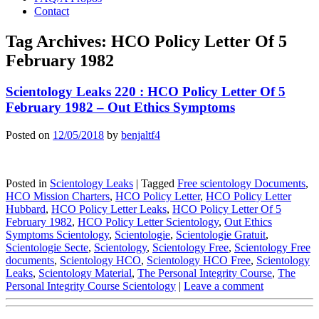
Contact
Tag Archives:
HCO Policy Letter Of 5
February 1982
Scientology Leaks 220 : HCO Policy Letter Of 5
February 1982 – Out Ethics Symptoms
Posted on
12/05/2018
by
benjaltf4
Posted in
Scientology Leaks
|
Tagged
Free scientology Documents
,
HCO Mission Charters
,
HCO Policy Letter
,
HCO Policy Letter
Hubbard
,
HCO Policy Letter Leaks
,
HCO Policy Letter Of 5
February 1982
,
HCO Policy Letter Scientology
,
Out Ethics
Symptoms Scientology
,
Scientologie
,
Scientologie Gratuit
,
Scientologie Secte
,
Scientology
,
Scientology Free
,
Scientology Free
documents
,
Scientology HCO
,
Scientology HCO Free
,
Scientology
Leaks
,
Scientology Material
,
The Personal Integrity Course
,
The
Personal Integrity Course Scientology
|
Leave a comment