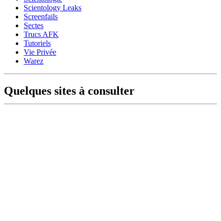
Scientology Leaks
Screenfails
Sectes
Trucs AFK
Tutoriels
Vie Privée
Warez
Quelques sites à consulter