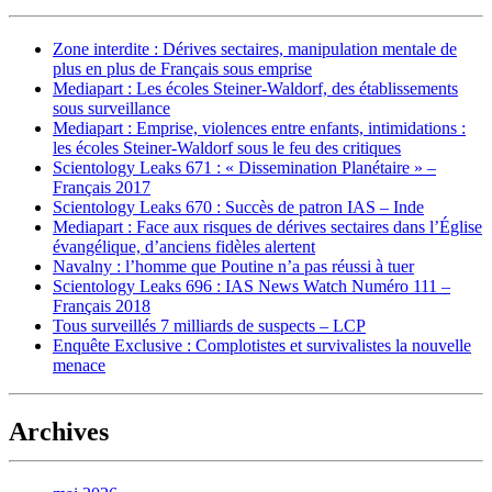
Zone interdite : Dérives sectaires, manipulation mentale de
plus en plus de Français sous emprise
Mediapart : Les écoles Steiner-Waldorf, des établissements
sous surveillance
Mediapart : Emprise, violences entre enfants, intimidations :
les écoles Steiner-Waldorf sous le feu des critiques
Scientology Leaks 671 : « Dissemination Planétaire » –
Français 2017
Scientology Leaks 670 : Succès de patron IAS – Inde
Mediapart : Face aux risques de dérives sectaires dans l’Église
évangélique, d’anciens fidèles alertent
Navalny : l’homme que Poutine n’a pas réussi à tuer
Scientology Leaks 696 : IAS News Watch Numéro 111 –
Français 2018
Tous surveillés 7 milliards de suspects – LCP
Enquête Exclusive : Complotistes et survivalistes la nouvelle
menace
Archives