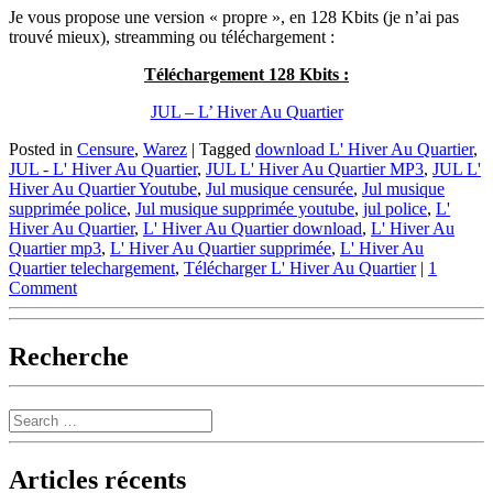
Je vous propose une version « propre », en 128 Kbits (je n’ai pas
trouvé mieux), streamming ou téléchargement :
Téléchargement 128 Kbits :
JUL – L’ Hiver Au Quartier
Posted in
Censure
,
Warez
|
Tagged
download L' Hiver Au Quartier
,
JUL - L' Hiver Au Quartier
,
JUL L' Hiver Au Quartier MP3
,
JUL L'
Hiver Au Quartier Youtube
,
Jul musique censurée
,
Jul musique
supprimée police
,
Jul musique supprimée youtube
,
jul police
,
L'
Hiver Au Quartier
,
L' Hiver Au Quartier download
,
L' Hiver Au
Quartier mp3
,
L' Hiver Au Quartier supprimée
,
L' Hiver Au
Quartier telechargement
,
Télécharger L' Hiver Au Quartier
|
1
Comment
Recherche
Search
Articles récents