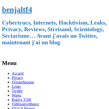
benjaltf4
Cybertrucs, Internets, Hacktivism, Leaks,
Privacy, Reviews, Streisand, Scientology,
Sectarisme… Avant j'avais un Twitter,
maintenant j'ai un blog
Menu
Skip
Accueil
to
Privacy
content
#TeamJipoune
Leaks
Twitter
Warez
Relays TOR
Vidéosurveillance
FAQ/A Propos