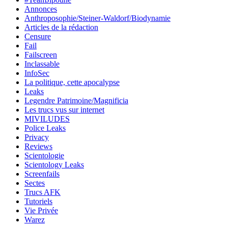
Annonces
Anthroposophie/Steiner-Waldorf/Biodynamie
Articles de la rédaction
Censure
Fail
Failscreen
Inclassable
InfoSec
La politique, cette apocalypse
Leaks
Legendre Patrimoine/Magnificia
Les trucs vus sur internet
MIVILUDES
Police Leaks
Privacy
Reviews
Scientologie
Scientology Leaks
Screenfails
Sectes
Trucs AFK
Tutoriels
Vie Privée
Warez