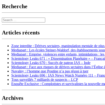
Recherche
Search
Articles récents
Zone interdite : Dérives sectaires, manipulation mentale de plu
Mediapart : Les écoles Steiner-Waldorf, des établissements sous
Mediapart : Emprise, violences entre enfants, intimidations : les
Scientology Leaks 671 : « Dissemination Planétaire » – França
Scientology Leaks 670 : Succès de patron IAS – Inde
Mediapart : Face aux risques de dérives sectaires dans l’Église 
Navalny : l’homme que Poutine n’a pas réussi à tuer
Scientology Leaks 696 : IAS News Watch Numéro 111 – Franç
Tous surveillés 7 milliards de suspects – LCP
Enquête Exclusive : Complotistes et survivalistes la nouvelle 
Archives