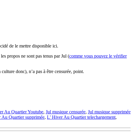
cidé de le mettre disponible ici.
les propos ne sont pas tenus par Jul (
comme vous pouvez le vérifier
a culture donc), n’a pas à être censurée, point.
er Au Quartier Youtube
,
Jul musique censurée
,
Jul musique supprimée
r Au Quartier supprimée
,
L' Hiver Au Quartier telechargement
,