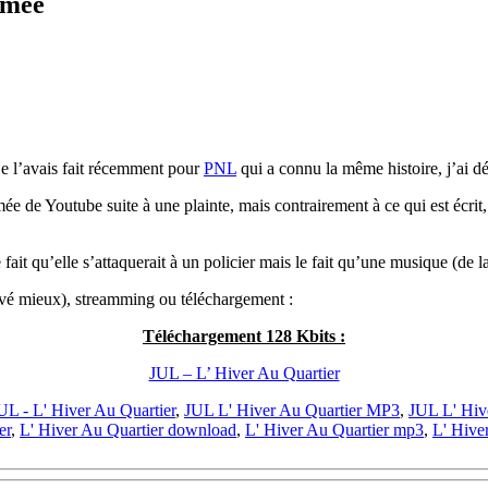
imée
e l’avais fait récemment pour
PNL
qui a connu la même histoire, j’ai dé
e de Youtube suite à une plainte, mais contrairement à ce qui est écrit, 
fait qu’elle s’attaquerait à un policier mais le fait qu’une musique (de l
ouvé mieux), streamming ou téléchargement :
Téléchargement 128 Kbits :
JUL – L’ Hiver Au Quartier
UL - L' Hiver Au Quartier
,
JUL L' Hiver Au Quartier MP3
,
JUL L' Hiv
er
,
L' Hiver Au Quartier download
,
L' Hiver Au Quartier mp3
,
L' Hive