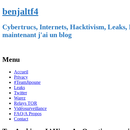
benjaltf4
Cybertrucs, Internets, Hacktivism, Leaks, 
maintenant j'ai un blog
Menu
Skip
Accueil
to
Privacy
content
#TeamJipoune
Leaks
Twitter
Warez
Relays TOR
Vidéosurveillance
FAQ/A Propos
Contact