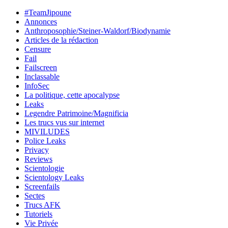
#TeamJipoune
Annonces
Anthroposophie/Steiner-Waldorf/Biodynamie
Articles de la rédaction
Censure
Fail
Failscreen
Inclassable
InfoSec
La politique, cette apocalypse
Leaks
Legendre Patrimoine/Magnificia
Les trucs vus sur internet
MIVILUDES
Police Leaks
Privacy
Reviews
Scientologie
Scientology Leaks
Screenfails
Sectes
Trucs AFK
Tutoriels
Vie Privée