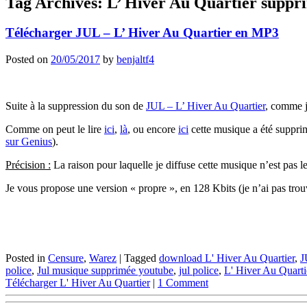
Tag Archives:
L’ Hiver Au Quartier suppr
Télécharger JUL – L’ Hiver Au Quartier en MP3
Posted on
20/05/2017
by
benjaltf4
Suite à la suppression du son de
JUL – L’ Hiver Au Quartier
, comme j
Comme on peut le lire
ici
,
là
, ou encore
ici
cette musique a été supprimé
sur Genius
).
Précision :
La raison pour laquelle je diffuse cette musique n’est pas le 
Je vous propose une version « propre », en 128 Kbits (je n’ai pas tr
Posted in
Censure
,
Warez
|
Tagged
download L' Hiver Au Quartier
,
J
police
,
Jul musique supprimée youtube
,
jul police
,
L' Hiver Au Quarti
Télécharger L' Hiver Au Quartier
|
1 Comment