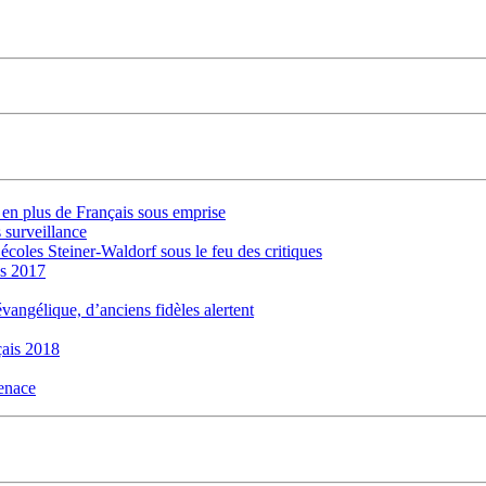
s en plus de Français sous emprise
 surveillance
 écoles Steiner-Waldorf sous le feu des critiques
is 2017
évangélique, d’anciens fidèles alertent
ais 2018
menace