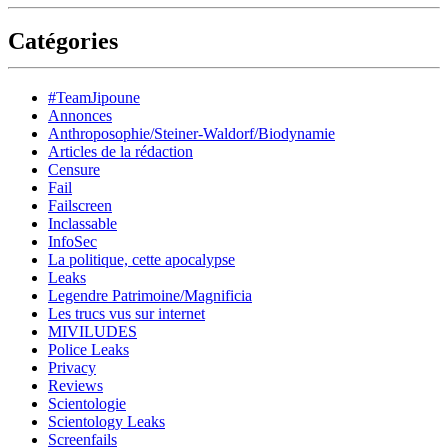
Catégories
#TeamJipoune
Annonces
Anthroposophie/Steiner-Waldorf/Biodynamie
Articles de la rédaction
Censure
Fail
Failscreen
Inclassable
InfoSec
La politique, cette apocalypse
Leaks
Legendre Patrimoine/Magnificia
Les trucs vus sur internet
MIVILUDES
Police Leaks
Privacy
Reviews
Scientologie
Scientology Leaks
Screenfails