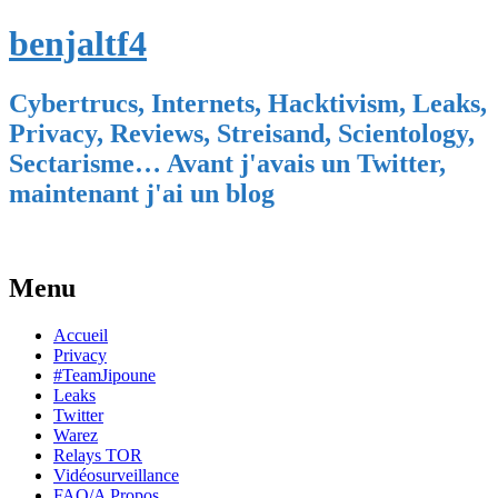
benjaltf4
Cybertrucs, Internets, Hacktivism, Leaks,
Privacy, Reviews, Streisand, Scientology,
Sectarisme… Avant j'avais un Twitter,
maintenant j'ai un blog
Menu
Skip
Accueil
to
Privacy
content
#TeamJipoune
Leaks
Twitter
Warez
Relays TOR
Vidéosurveillance
FAQ/A Propos