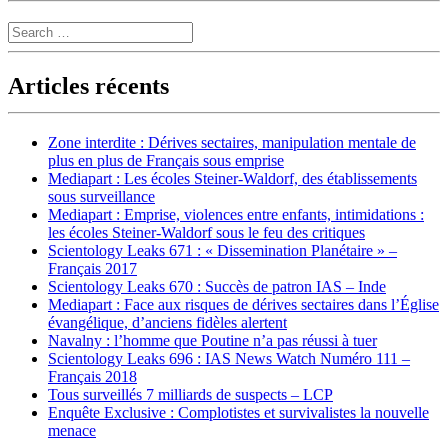
Search
Articles récents
Zone interdite : Dérives sectaires, manipulation mentale de
plus en plus de Français sous emprise
Mediapart : Les écoles Steiner-Waldorf, des établissements
sous surveillance
Mediapart : Emprise, violences entre enfants, intimidations :
les écoles Steiner-Waldorf sous le feu des critiques
Scientology Leaks 671 : « Dissemination Planétaire » –
Français 2017
Scientology Leaks 670 : Succès de patron IAS – Inde
Mediapart : Face aux risques de dérives sectaires dans l’Église
évangélique, d’anciens fidèles alertent
Navalny : l’homme que Poutine n’a pas réussi à tuer
Scientology Leaks 696 : IAS News Watch Numéro 111 –
Français 2018
Tous surveillés 7 milliards de suspects – LCP
Enquête Exclusive : Complotistes et survivalistes la nouvelle
menace