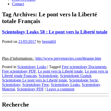
Contact
Tag Archives:
Le pont vers la Liberté
totale Français
Scientology Leaks 58 : Le pont vers la Liberté totale
Posted on
21/05/2017
by
benjaltf4
Plus d’informations :
http://www.prevensectes.com/lttrappe.htm
Posted in
Scientology Leaks
|
Tagged
Free scientology Documents
,
Free scientology PDF
,
Le pont vers la Liberté totale
,
Le pont vers la
Liberté totale Français
,
Scientologie
,
Scientologie Gratuit
,
Scientologie Le pont vers la Liberté totale
,
Scientologie Secte
,
Scientology
,
Scientology Free
,
Scientology Leaks
,
Scientology
Material
,
Scientology PDF
|
Leave a comment
Recherche