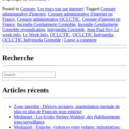
Posted in
Censure
,
Les trucs vus sur internet
|
Tagged
Censure
administrative d'internet
,
Censure administrative d'internet en
France
,
Censure administrative OCLCTIC
,
Censure d'internet en
France
,
Incendie Gendarmerie Grenoble
,
Incendie Gendarmerie
Grenoble revendication
,
Indymedia Grenoble
,
Jean Paul Ney Le
week info
,
Le Week Info
,
OCLCTIC
,
OCLCTIC Indymedia
,
OCLCTIC Indymedia Grenoble
|
Leave a comment
Recherche
Search
Articles récents
Zone interdite : Dérives sectaires, manipulation mentale de
plus en plus de Français sous emprise
Mediapart : Les écoles Steiner-Waldorf, des établissements
sous surveillance
Mediapart : Emprise, violences entre enfants, intimidations :