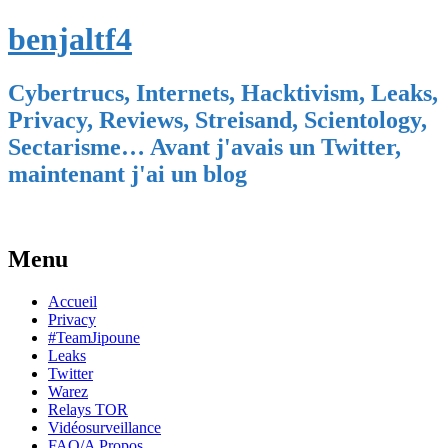
benjaltf4
Cybertrucs, Internets, Hacktivism, Leaks,
Privacy, Reviews, Streisand, Scientology,
Sectarisme… Avant j'avais un Twitter,
maintenant j'ai un blog
Menu
Skip
Accueil
to
Privacy
content
#TeamJipoune
Leaks
Twitter
Warez
Relays TOR
Vidéosurveillance
FAQ/A Propos