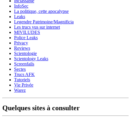
Inclassable
InfoSec
La politique, cette apocalypse
Leaks
Legendre Patrimoine/Magnificia
Les trucs vus sur internet
MIVILUDES
Police Leaks
Privacy
Reviews
Scientologie
Scientology Leaks
Screenfails
Sectes
Trucs AFK
Tutoriels
Vie Privée
Warez
Quelques sites à consulter