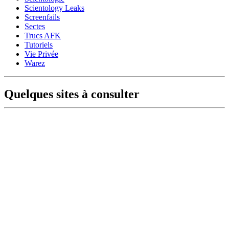
Scientology Leaks
Screenfails
Sectes
Trucs AFK
Tutoriels
Vie Privée
Warez
Quelques sites à consulter