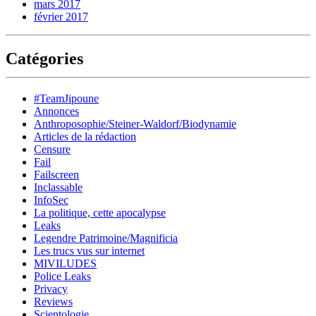
mars 2017
février 2017
Catégories
#TeamJipoune
Annonces
Anthroposophie/Steiner-Waldorf/Biodynamie
Articles de la rédaction
Censure
Fail
Failscreen
Inclassable
InfoSec
La politique, cette apocalypse
Leaks
Legendre Patrimoine/Magnificia
Les trucs vus sur internet
MIVILUDES
Police Leaks
Privacy
Reviews
Scientologie