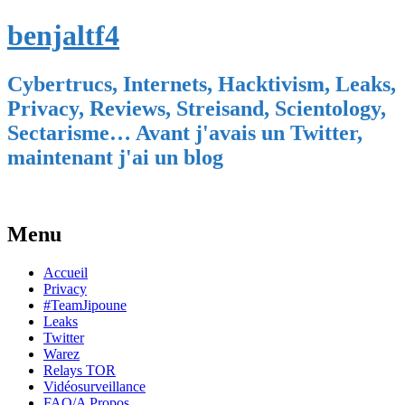
benjaltf4
Cybertrucs, Internets, Hacktivism, Leaks,
Privacy, Reviews, Streisand, Scientology,
Sectarisme… Avant j'avais un Twitter,
maintenant j'ai un blog
Menu
Skip
Accueil
to
Privacy
content
#TeamJipoune
Leaks
Twitter
Warez
Relays TOR
Vidéosurveillance
FAQ/A Propos