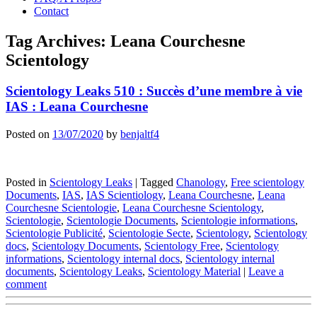
Contact
Tag Archives:
Leana Courchesne
Scientology
Scientology Leaks 510 : Succès d’une membre à vie
IAS : Leana Courchesne
Posted on
13/07/2020
by
benjaltf4
Posted in
Scientology Leaks
|
Tagged
Chanology
,
Free scientology
Documents
,
IAS
,
IAS Scientiology
,
Leana Courchesne
,
Leana
Courchesne Scientologie
,
Leana Courchesne Scientology
,
Scientologie
,
Scientologie Documents
,
Scientologie informations
,
Scientologie Publicité
,
Scientologie Secte
,
Scientology
,
Scientology
docs
,
Scientology Documents
,
Scientology Free
,
Scientology
informations
,
Scientology internal docs
,
Scientology internal
documents
,
Scientology Leaks
,
Scientology Material
|
Leave a
comment