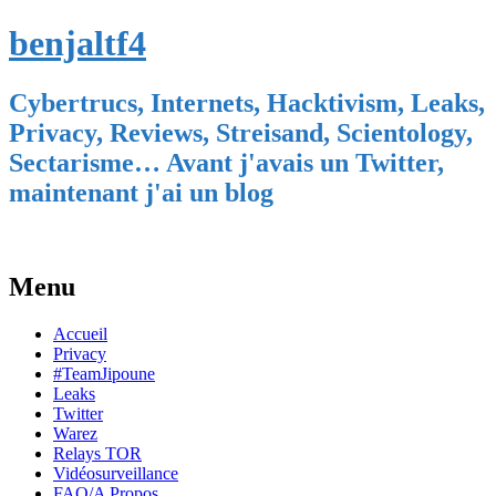
benjaltf4
Cybertrucs, Internets, Hacktivism, Leaks,
Privacy, Reviews, Streisand, Scientology,
Sectarisme… Avant j'avais un Twitter,
maintenant j'ai un blog
Menu
Skip
Accueil
to
Privacy
content
#TeamJipoune
Leaks
Twitter
Warez
Relays TOR
Vidéosurveillance
FAQ/A Propos