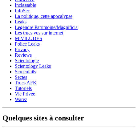
Inclassable
InfoSec
La politique, cette apocalypse
Leaks
Legendre Patrimoine/Magnificia
Les trucs vus sur internet
MIVILUDES
Police Leaks
Privacy
Reviews
Scientologie
Scientology Leaks
Screenfails
Sectes
Trucs AFK
Tutoriels
Vie Privée
Warez
Quelques sites à consulter