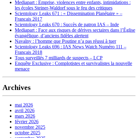
Mediapart : Emprise, violences entre enfants, intimidations :
les écoles Steiner-Waldorf sous le feu des critiques
Scientology Leaks 671 : « Dissemination Planétaire » –
Français 2017
Scientology Leaks 670 : Succès de patron IAS – Inde
Mediapart : Face aux risques de dérives sectaires dans l’Église
évangélique, d’anciens fidèles alertent
Navalny : l’homme que Poutine n’a pas réussi à tuer
Scientology Leaks 696 : IAS News Watch Numéro 111 –
Français 2018
Tous surveillés 7 milliards de suspects – LCP
Enquête Exclusive : Complotistes et survivalistes la nouvelle
menace
Archives
mai 2026
avril 2026
mars 2026
février 2026
novembre 2025
octobre 2025