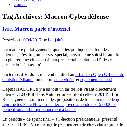
Contact
Tag Archives:
Macron Cyberdéfense
Ivre, Macron parle d’internet
Posted on
10/04/2017
by
benjaltf4
De manière plutôt générale, quand les politiques parlent des
internets, c’est toujours assez spécial, personne ne sait si il faut rire
ou pleurer, une chose est à peu près certaine : dans 80% des cas,
c’est le bullshit assuré.
Du temps d’Hadopi, on avait eu droit au
« Par-feu Open Office » de
Christine Albanel
, ou encore
cette vidéo
, et
également celle-là
.
Depuis HADOPI, il y a eu tout un tas de lois visant directement
internet : LOPPSI, Lois Anti Terroriste (dont celle de 2014), Loi
Renseignement, ou même des propositions de lois
comme celle qui
réprime les Fake News sur Internet, avec amende de 15 000€ et
peine d’un an d’emprisonnement à la clef
.
En période « de sprint final » à l’élection présidentielle (présenté
ainsi sur BFMTV ce matin), le petit jeu semble être celui à qui ira le