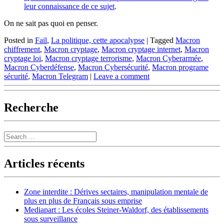
leur connaissance de ce sujet
.
On ne sait pas quoi en penser.
Posted in
Fail
,
La politique, cette apocalypse
|
Tagged
Macron
chiffrement
,
Macron cryptage
,
Macron cryptage internet
,
Macron
cryptage loi
,
Macron cryptage terrorisme
,
Macron Cyberarmée
,
Macron Cyberdéfense
,
Macron Cybersécurité
,
Macron programe
sécurité
,
Macron Telegram
|
Leave a comment
Recherche
Search
Articles récents
Zone interdite : Dérives sectaires, manipulation mentale de
plus en plus de Français sous emprise
Mediapart : Les écoles Steiner-Waldorf, des établissements
sous surveillance