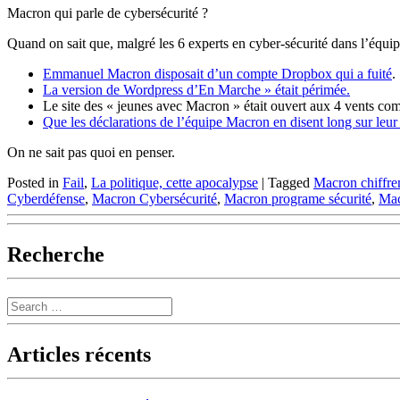
Macron qui parle de cybersécurité ?
Quand on sait que, malgré les 6 experts en cyber-sécurité dans l’équi
Emmanuel Macron disposait d’un compte Dropbox qui a fuité
.
La version de Wordpress d’En Marche » était périmée.
Le site des « jeunes avec Macron » était ouvert aux 4 vents co
Que les déclarations de l’équipe Macron en disent long sur leur
On ne sait pas quoi en penser.
Posted in
Fail
,
La politique, cette apocalypse
|
Tagged
Macron chiffr
Cyberdéfense
,
Macron Cybersécurité
,
Macron programe sécurité
,
Mac
Recherche
Search
Articles récents