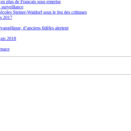
s en plus de Français sous emprise
 surveillance
 écoles Steiner-Waldorf sous le feu des critiques
is 2017
évangélique, d’anciens fidèles alertent
ais 2018
menace