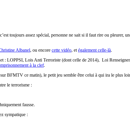
’est toujours assez spécial, personne ne sait si il faut rire ou pleurer, u
hristine Albanel
, ou encore
cette vidéo
, et
également celle-là
.
rnet : LOPPSI, Lois Anti Terroriste (dont celle de 2014), Loi Renseign
mprisonnement à la clef
.
i sur BFMTV ce matin), le petit jeu semble être celui à qui ira le plus loi
re le terrorisme :
chniquement fausse.
sez sympatique :