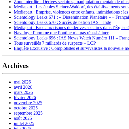
Zone interdite : Dérives sectaires, manipulation mentale de plu
Mediapart : Les écoles Steiner-Waldorf, des établissements sous
Mediapart : Emprise, violences entre enfants, intimidations : les
Scientology Leaks 671 : « Dissemination Planétaire » – França
Scientology Leaks 670 : Succès de patron IAS – Inde
Mediapart : Face aux risques de dérives sectaires dans l’Église 
Navalny : l’homme que Poutine n’a pas réussi à tuer
Scientology Leaks 696 : IAS News Watch Numéro 111 – Franç
Tous surveillés 7 milliards de suspects – LCP
Enquête Exclusive : Complotistes et survivalistes la nouvelle 
Archives
mai 2026
avril 2026
mars 2026
février 2026
novembre 2025
octobre 2025
septembre 2025
août 2025
juillet 2025
juin 2025