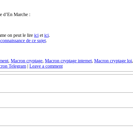
pe d’En Marche :
mme on peut le lire
ici
et
ici
.
 connaissance de ce sujet
.
ement
,
Macron cryptage
,
Macron cryptage internet
,
Macron cryptage loi
ron Telegram
|
Leave a comment