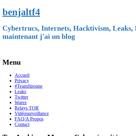
benjaltf4
Cybertrucs, Internets, Hacktivism, Leaks, 
maintenant j'ai un blog
Menu
Skip
Accueil
to
Privacy
content
#TeamJipoune
Leaks
Twitter
Warez
Relays TOR
Vidéosurveillance
FAQ/A Propos
Contact