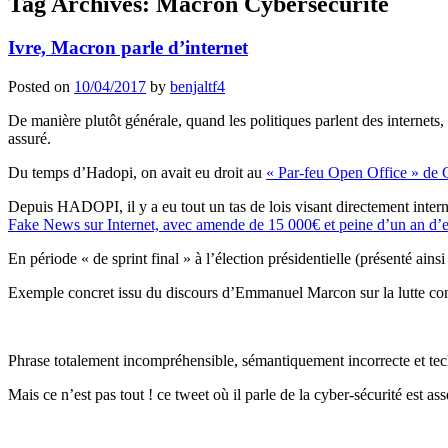
Tag Archives:
Macron Cybersécurité
Ivre, Macron parle d’internet
Posted on
10/04/2017
by
benjaltf4
De manière plutôt générale, quand les politiques parlent des internets, c
assuré.
Du temps d’Hadopi, on avait eu droit au
« Par-feu Open Office » de C
Depuis HADOPI, il y a eu tout un tas de lois visant directement inte
Fake News sur Internet, avec amende de 15 000€ et peine d’un an d’e
En période « de sprint final » à l’élection présidentielle (présenté ains
Exemple concret issu du discours d’Emmanuel Marcon sur la lutte cont
Phrase totalement incompréhensible, sémantiquement incorrecte et te
Mais ce n’est pas tout ! ce tweet où il parle de la cyber-sécurité est as