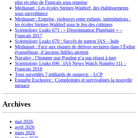
plus en plus de Français sous emprise
Mediapart : Les écoles Steiner-Waldorf, des établissements
sous surveillance
Mediapart : Emprise, violences entre enfants, intimidations :
les écoles Steiner-Waldorf sous le feu des critiques
Scientology Leaks 671 : « Dissemination Planétaire » –
Français 2017
Scientology Leaks 670 : Succès de patron IAS – Inde
Mediapart : Face aux risques de dérives sectaires dans l’Église
évangélique, d’anciens fidèles alertent
Navalny : l’homme que Poutine n’a pas réussi à tuer
Scientology Leaks 696 : IAS News Watch Numéro 111 –
Français 2018
Tous surveillés 7 milliards de suspects – LCP
Enquête Exclusive : Complotistes et survivalistes la nouvelle
menace
Archives
mai 2026
avril 2026
mars 2026