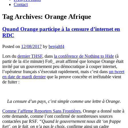
Contact
Tag Archives:
Orange Afrique
Quand Orange participe à la censure d’internet en
RDC
Posted on
12/08/2017
by
benjaltf4
Lors du
dernier THSF
, dans
la conférence de Nothing to Hide
(à
partir de la 41e minute) Fo0_ avait affirmé que lorsque Orange était
invité par un gouvernement peu démocratique à couper internet,
l’opérateur français s’éxecutait rapidement, mais c’est dans
un tweet
en date de mardi dernier
que la preuve concrète et irréfutable vient
de fuiter :
La censure d’un pays, c’est simple comme une lettre à Orange.
Comme l’affirme Reporters Sans Frontières
, Orange a donné suite à
cette demande, comme l’ont confirmé de nombreuses sources
contactées par RSF.
“Quand le gouvernement nous dit ‘on frappe
fort’, on le fait, on n’a pas le choix
, confirme ainsi un cadre