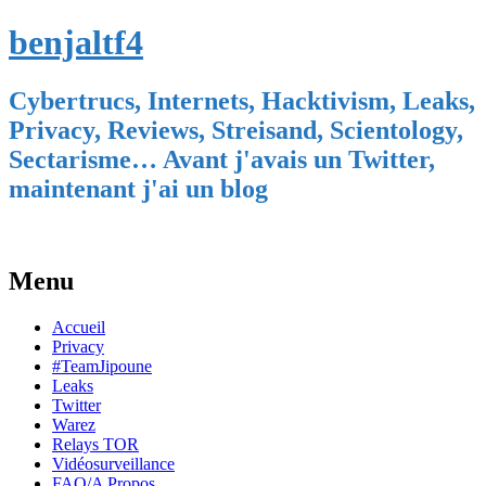
benjaltf4
Cybertrucs, Internets, Hacktivism, Leaks,
Privacy, Reviews, Streisand, Scientology,
Sectarisme… Avant j'avais un Twitter,
maintenant j'ai un blog
Menu
Skip
Accueil
to
Privacy
content
#TeamJipoune
Leaks
Twitter
Warez
Relays TOR
Vidéosurveillance
FAQ/A Propos