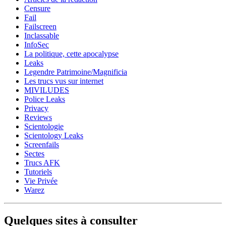
Censure
Fail
Failscreen
Inclassable
InfoSec
La politique, cette apocalypse
Leaks
Legendre Patrimoine/Magnificia
Les trucs vus sur internet
MIVILUDES
Police Leaks
Privacy
Reviews
Scientologie
Scientology Leaks
Screenfails
Sectes
Trucs AFK
Tutoriels
Vie Privée
Warez
Quelques sites à consulter