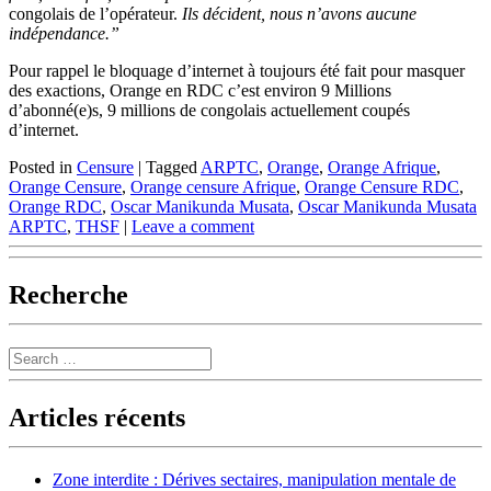
congolais de l’opérateur.
Ils décident, nous n’avons aucune
indépendance.”
Pour rappel le bloquage d’internet à toujours été fait pour masquer
des exactions, Orange en RDC c’est environ 9 Millions
d’abonné(e)s, 9 millions de congolais actuellement coupés
d’internet.
Posted in
Censure
|
Tagged
ARPTC
,
Orange
,
Orange Afrique
,
Orange Censure
,
Orange censure Afrique
,
Orange Censure RDC
,
Orange RDC
,
Oscar Manikunda Musata
,
Oscar Manikunda Musata
ARPTC
,
THSF
|
Leave a comment
Recherche
Search
Articles récents
Zone interdite : Dérives sectaires, manipulation mentale de