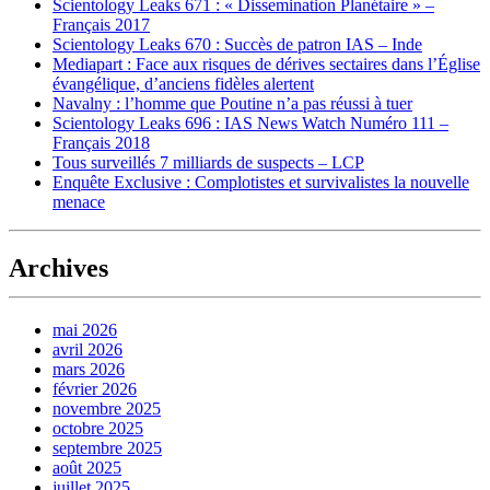
Scientology Leaks 671 : « Dissemination Planétaire » –
Français 2017
Scientology Leaks 670 : Succès de patron IAS – Inde
Mediapart : Face aux risques de dérives sectaires dans l’Église
évangélique, d’anciens fidèles alertent
Navalny : l’homme que Poutine n’a pas réussi à tuer
Scientology Leaks 696 : IAS News Watch Numéro 111 –
Français 2018
Tous surveillés 7 milliards de suspects – LCP
Enquête Exclusive : Complotistes et survivalistes la nouvelle
menace
Archives
mai 2026
avril 2026
mars 2026
février 2026
novembre 2025
octobre 2025
septembre 2025
août 2025
juillet 2025