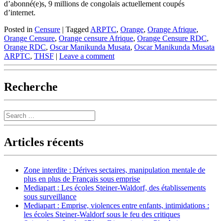
d’abonné(e)s, 9 millions de congolais actuellement coupés
d’internet.
Posted in
Censure
|
Tagged
ARPTC
,
Orange
,
Orange Afrique
,
Orange Censure
,
Orange censure Afrique
,
Orange Censure RDC
,
Orange RDC
,
Oscar Manikunda Musata
,
Oscar Manikunda Musata
ARPTC
,
THSF
|
Leave a comment
Recherche
Search
Articles récents
Zone interdite : Dérives sectaires, manipulation mentale de
plus en plus de Français sous emprise
Mediapart : Les écoles Steiner-Waldorf, des établissements
sous surveillance
Mediapart : Emprise, violences entre enfants, intimidations :
les écoles Steiner-Waldorf sous le feu des critiques