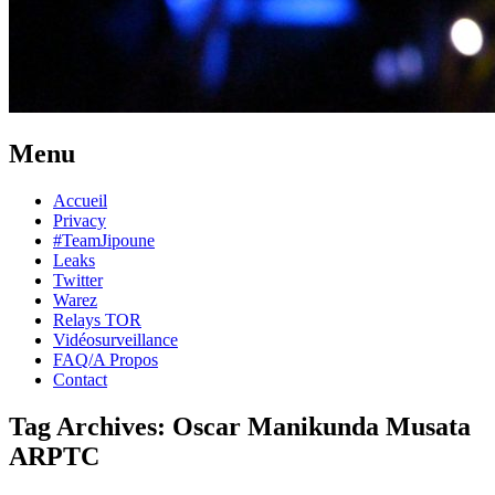
Menu
Skip
Accueil
to
Privacy
content
#TeamJipoune
Leaks
Twitter
Warez
Relays TOR
Vidéosurveillance
FAQ/A Propos
Contact
Tag Archives:
Oscar Manikunda Musata
ARPTC