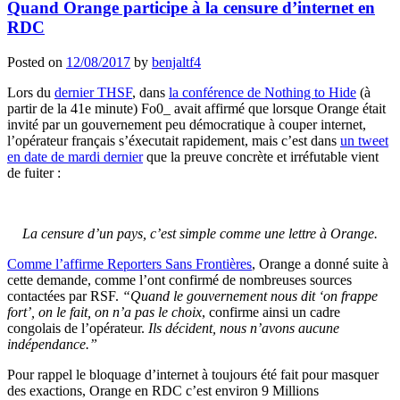
Quand Orange participe à la censure d’internet en
RDC
Posted on
12/08/2017
by
benjaltf4
Lors du
dernier THSF
, dans
la conférence de Nothing to Hide
(à
partir de la 41e minute) Fo0_ avait affirmé que lorsque Orange était
invité par un gouvernement peu démocratique à couper internet,
l’opérateur français s’éxecutait rapidement, mais c’est dans
un tweet
en date de mardi dernier
que la preuve concrète et irréfutable vient
de fuiter :
La censure d’un pays, c’est simple comme une lettre à Orange.
Comme l’affirme Reporters Sans Frontières
, Orange a donné suite à
cette demande, comme l’ont confirmé de nombreuses sources
contactées par RSF.
“Quand le gouvernement nous dit ‘on frappe
fort’, on le fait, on n’a pas le choix
, confirme ainsi un cadre
congolais de l’opérateur.
Ils décident, nous n’avons aucune
indépendance.”
Pour rappel le bloquage d’internet à toujours été fait pour masquer
des exactions, Orange en RDC c’est environ 9 Millions