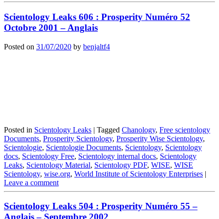
Scientology Leaks 606 : Prosperity Numéro 52
Octobre 2001 – Anglais
Posted on
31/07/2020
by
benjaltf4
Posted in
Scientology Leaks
|
Tagged
Chanology
,
Free scientology
Documents
,
Prosperity Scientology
,
Prosperity Wise Scientology
,
Scientologie
,
Scientologie Documents
,
Scientology
,
Scientology
docs
,
Scientology Free
,
Scientology internal docs
,
Scientology
Leaks
,
Scientology Material
,
Scientology PDF
,
WISE
,
WISE
Scientology
,
wise.org
,
World Institute of Scientology Enterprises
|
Leave a comment
Scientology Leaks 504 : Prosperity Numéro 55 –
Anglais – Septembre 2002