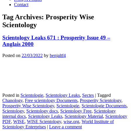
Contact
Tag Archives:
Prosperity Wise
Scientology
Scientology Leaks 671 : Prosperity Issue 49 –
Anglais 2000
Posted on
22/03/2022
by
benjaltf4
Posted in
Scientologie
,
Scientology Leaks
,
Sectes
|
Tagged
Chanology
,
Free scientology Documents
,
Prosperity Scientology
,
Prosperity Wise Scientology
,
Scientologie
,
Scientologie Documents
,
Scientology
,
Scientology docs
,
Scientology Free
,
Scientology
internal docs
,
Scientology Leaks
,
Scientology Material
,
Scientology
PDF
,
WISE
,
WISE Scientology
,
wise.org
,
World Institute of
Scientology Enterprises
|
Leave a comment