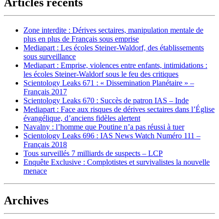
Articles récents
Zone interdite : Dérives sectaires, manipulation mentale de
plus en plus de Français sous emprise
Mediapart : Les écoles Steiner-Waldorf, des établissements
sous surveillance
Mediapart : Emprise, violences entre enfants, intimidations :
les écoles Steiner-Waldorf sous le feu des critiques
Scientology Leaks 671 : « Dissemination Planétaire » –
Français 2017
Scientology Leaks 670 : Succès de patron IAS – Inde
Mediapart : Face aux risques de dérives sectaires dans l’Église
évangélique, d’anciens fidèles alertent
Navalny : l’homme que Poutine n’a pas réussi à tuer
Scientology Leaks 696 : IAS News Watch Numéro 111 –
Français 2018
Tous surveillés 7 milliards de suspects – LCP
Enquête Exclusive : Complotistes et survivalistes la nouvelle
menace
Archives