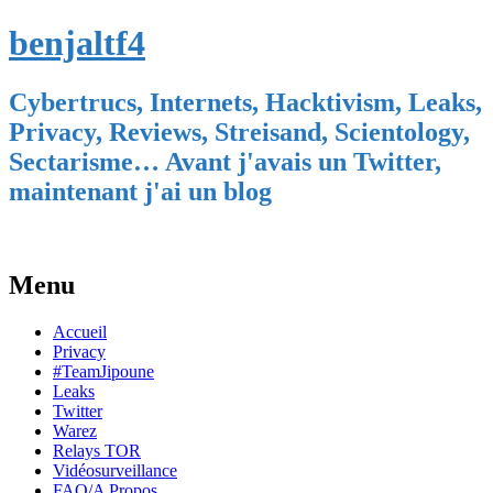
benjaltf4
Cybertrucs, Internets, Hacktivism, Leaks,
Privacy, Reviews, Streisand, Scientology,
Sectarisme… Avant j'avais un Twitter,
maintenant j'ai un blog
Menu
Skip
Accueil
to
Privacy
content
#TeamJipoune
Leaks
Twitter
Warez
Relays TOR
Vidéosurveillance
FAQ/A Propos