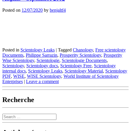
Posted on
12/07/2020
by
benjaltf4
Posted in
Scientology Leaks
|
Tagged
Chanology
,
Free scientology
Documents
,
Philippe Sarrazin
,
Prosperity Scientology
,
Prosperity
Wise Scientology
,
Scientologie
,
Scientologie Documents
,
Scientology
,
Scientology docs
,
Scientology Free
,
Scientology
internal docs
,
Scientology Leaks
,
Scientology Material
,
Scientology
PDF
,
WISE
,
WISE Scientology
,
World Institute of Scientology
Enterprises
|
Leave a comment
Recherche
Search