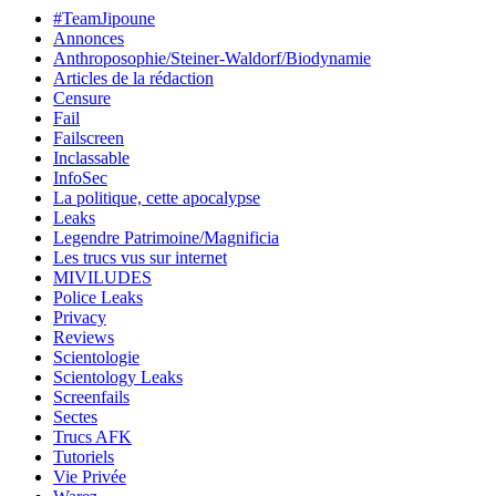
#TeamJipoune
Annonces
Anthroposophie/Steiner-Waldorf/Biodynamie
Articles de la rédaction
Censure
Fail
Failscreen
Inclassable
InfoSec
La politique, cette apocalypse
Leaks
Legendre Patrimoine/Magnificia
Les trucs vus sur internet
MIVILUDES
Police Leaks
Privacy
Reviews
Scientologie
Scientology Leaks
Screenfails
Sectes
Trucs AFK
Tutoriels
Vie Privée