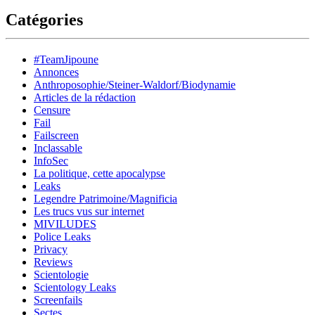
Catégories
#TeamJipoune
Annonces
Anthroposophie/Steiner-Waldorf/Biodynamie
Articles de la rédaction
Censure
Fail
Failscreen
Inclassable
InfoSec
La politique, cette apocalypse
Leaks
Legendre Patrimoine/Magnificia
Les trucs vus sur internet
MIVILUDES
Police Leaks
Privacy
Reviews
Scientologie
Scientology Leaks
Screenfails
Sectes