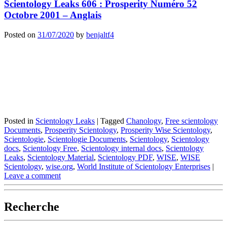
Scientology Leaks 606 : Prosperity Numéro 52
Octobre 2001 – Anglais
Posted on
31/07/2020
by
benjaltf4
Posted in
Scientology Leaks
|
Tagged
Chanology
,
Free scientology
Documents
,
Prosperity Scientology
,
Prosperity Wise Scientology
,
Scientologie
,
Scientologie Documents
,
Scientology
,
Scientology
docs
,
Scientology Free
,
Scientology internal docs
,
Scientology
Leaks
,
Scientology Material
,
Scientology PDF
,
WISE
,
WISE
Scientology
,
wise.org
,
World Institute of Scientology Enterprises
|
Leave a comment
Recherche