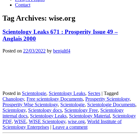
Contact
Tag Archives:
wise.org
Scientology Leaks 671 : Prosperity Issue 49 –
Anglais 2000
Posted on
22/03/2022
by
benjaltf4
Posted in
Scientologie
,
Scientology Leaks
,
Sectes
|
Tagged
Chanology
,
Free scientology Documents
,
Prosperity Scientology
,
Prosperity Wise Scientology
,
Scientologie
,
Scientologie Documents
,
Scientology
,
Scientology docs
,
Scientology Free
,
Scientology
internal docs
,
Scientology Leaks
,
Scientology Material
,
Scientology
PDF
,
WISE
,
WISE Scientology
,
wise.org
,
World Institute of
Scientology Enterprises
|
Leave a comment