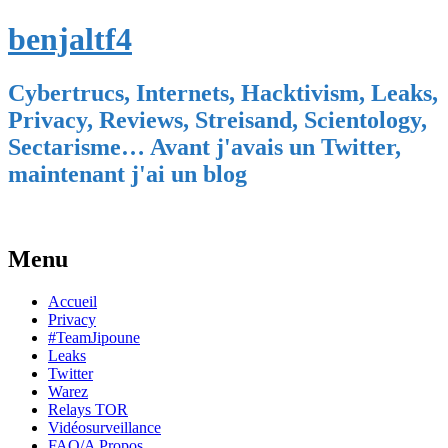
benjaltf4
Cybertrucs, Internets, Hacktivism, Leaks,
Privacy, Reviews, Streisand, Scientology,
Sectarisme… Avant j'avais un Twitter,
maintenant j'ai un blog
Menu
Skip
Accueil
to
Privacy
content
#TeamJipoune
Leaks
Twitter
Warez
Relays TOR
Vidéosurveillance
FAQ/A Propos