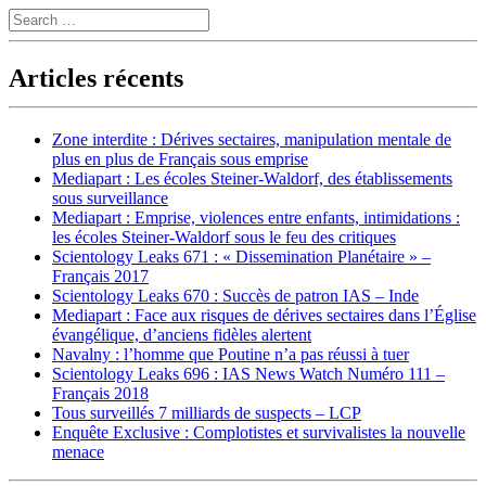
Search
Articles récents
Zone interdite : Dérives sectaires, manipulation mentale de
plus en plus de Français sous emprise
Mediapart : Les écoles Steiner-Waldorf, des établissements
sous surveillance
Mediapart : Emprise, violences entre enfants, intimidations :
les écoles Steiner-Waldorf sous le feu des critiques
Scientology Leaks 671 : « Dissemination Planétaire » –
Français 2017
Scientology Leaks 670 : Succès de patron IAS – Inde
Mediapart : Face aux risques de dérives sectaires dans l’Église
évangélique, d’anciens fidèles alertent
Navalny : l’homme que Poutine n’a pas réussi à tuer
Scientology Leaks 696 : IAS News Watch Numéro 111 –
Français 2018
Tous surveillés 7 milliards de suspects – LCP
Enquête Exclusive : Complotistes et survivalistes la nouvelle
menace