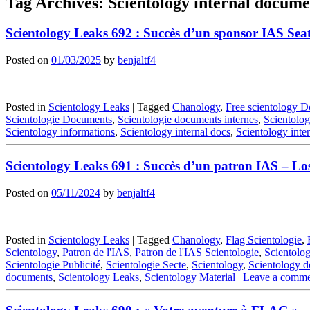
Tag Archives:
Scientology internal docume
Scientology Leaks 692 : Succès d’un sponsor IAS Seat
Posted on
01/03/2025
by
benjaltf4
Posted in
Scientology Leaks
|
Tagged
Chanology
,
Free scientology 
Scientologie Documents
,
Scientologie documents internes
,
Scientolog
Scientology informations
,
Scientology internal docs
,
Scientology inte
Scientology Leaks 691 : Succès d’un patron IAS – Los
Posted on
05/11/2024
by
benjaltf4
Posted in
Scientology Leaks
|
Tagged
Chanology
,
Flag Scientologie
,
Scientology
,
Patron de l'IAS
,
Patron de l'IAS Scientologie
,
Scientolog
Scientologie Publicité
,
Scientologie Secte
,
Scientology
,
Scientology d
documents
,
Scientology Leaks
,
Scientology Material
|
Leave a comm