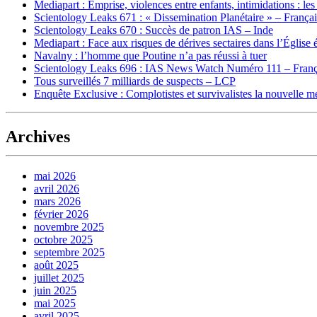
Mediapart : Emprise, violences entre enfants, intimidations : les
Scientology Leaks 671 : « Dissemination Planétaire » – França
Scientology Leaks 670 : Succès de patron IAS – Inde
Mediapart : Face aux risques de dérives sectaires dans l’Église 
Navalny : l’homme que Poutine n’a pas réussi à tuer
Scientology Leaks 696 : IAS News Watch Numéro 111 – Franç
Tous surveillés 7 milliards de suspects – LCP
Enquête Exclusive : Complotistes et survivalistes la nouvelle 
Archives
mai 2026
avril 2026
mars 2026
février 2026
novembre 2025
octobre 2025
septembre 2025
août 2025
juillet 2025
juin 2025
mai 2025
avril 2025