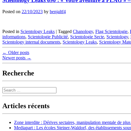
Scientology Leaks 690 : « Votre aventure à FLAG » 
Posted on
22/10/2023
by
benjaltf4
Posted in
Scientology Leaks
|
Tagged
Chanology
,
Flag Scientologie
,
informations
,
Scientologie Publicité
,
Scientologie Secte
,
Scientology
,
Scientology internal documents
,
Scientology Leaks
,
Scientology Mate
Post
←
Older posts
Newer posts
→
navigation
Recherche
Search
Articles récents
Zone interdite : Dérives sectaires, manipulation mentale de plu
Mediapart : Les écoles Steiner-Waldorf, des établissements sous