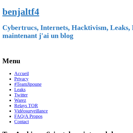
benjaltf4
Cybertrucs, Internets, Hacktivism, Leaks, 
maintenant j'ai un blog
Menu
Skip
Accueil
to
Privacy
content
#TeamJipoune
Leaks
Twitter
Warez
Relays TOR
Vidéosurveillance
FAQ/A Propos
Contact