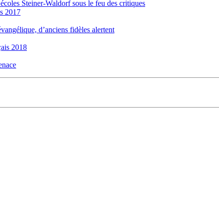
 écoles Steiner-Waldorf sous le feu des critiques
is 2017
évangélique, d’anciens fidèles alertent
ais 2018
menace