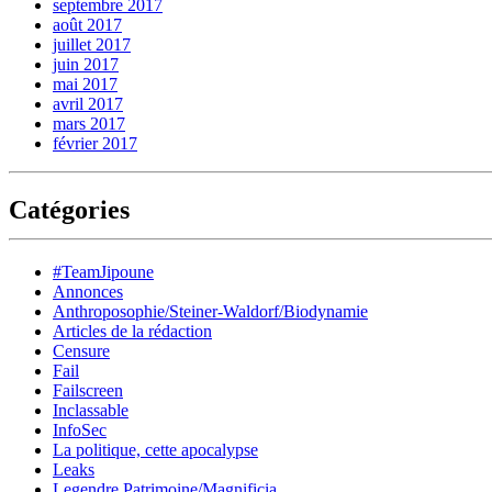
septembre 2017
août 2017
juillet 2017
juin 2017
mai 2017
avril 2017
mars 2017
février 2017
Catégories
#TeamJipoune
Annonces
Anthroposophie/Steiner-Waldorf/Biodynamie
Articles de la rédaction
Censure
Fail
Failscreen
Inclassable
InfoSec
La politique, cette apocalypse
Leaks
Legendre Patrimoine/Magnificia