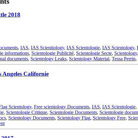
nts
tle 2018
Documents
,
IAS
,
IAS Scientiology
,
IAS Scientologie
,
IAS Scientology
,
ie informations
,
Scientologie Publicité
,
Scientologie Secte
,
Scientology
rnal documents
,
Scientology Leaks
,
Scientology Material
,
Tessa Perrin
,
 Angeles Californie
Flag Scientology
,
Free scientology Documents
,
IAS
,
IAS Scientologie
,
ie
,
Scientologie Critique
,
Scientologie Documents
,
Scientologie docume
ocs
,
Scientology Documents
,
Scientology Flag
,
Scientology Free
,
Scie
ent