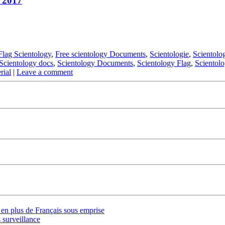
– 2017
Flag Scientology
,
Free scientology Documents
,
Scientologie
,
Scientolog
Scientology docs
,
Scientology Documents
,
Scientology Flag
,
Scientol
rial
|
Leave a comment
s en plus de Français sous emprise
 surveillance