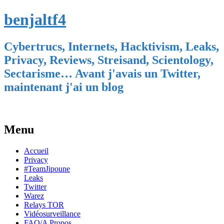
benjaltf4
Cybertrucs, Internets, Hacktivism, Leaks,
Privacy, Reviews, Streisand, Scientology,
Sectarisme… Avant j'avais un Twitter,
maintenant j'ai un blog
Menu
Skip
Accueil
to
Privacy
content
#TeamJipoune
Leaks
Twitter
Warez
Relays TOR
Vidéosurveillance
FAQ/A Propos