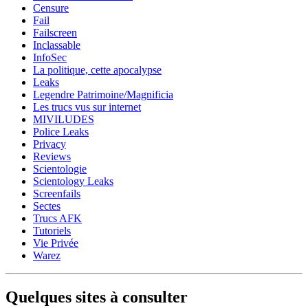
Censure
Fail
Failscreen
Inclassable
InfoSec
La politique, cette apocalypse
Leaks
Legendre Patrimoine/Magnificia
Les trucs vus sur internet
MIVILUDES
Police Leaks
Privacy
Reviews
Scientologie
Scientology Leaks
Screenfails
Sectes
Trucs AFK
Tutoriels
Vie Privée
Warez
Quelques sites à consulter