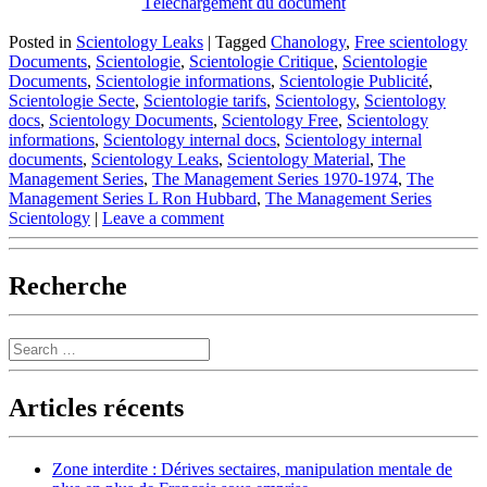
Téléchargement du document
Posted in
Scientology Leaks
|
Tagged
Chanology
,
Free scientology
Documents
,
Scientologie
,
Scientologie Critique
,
Scientologie
Documents
,
Scientologie informations
,
Scientologie Publicité
,
Scientologie Secte
,
Scientologie tarifs
,
Scientology
,
Scientology
docs
,
Scientology Documents
,
Scientology Free
,
Scientology
informations
,
Scientology internal docs
,
Scientology internal
documents
,
Scientology Leaks
,
Scientology Material
,
The
Management Series
,
The Management Series 1970-1974
,
The
Management Series L Ron Hubbard
,
The Management Series
Scientology
|
Leave a comment
Recherche
Search
Articles récents
Zone interdite : Dérives sectaires, manipulation mentale de