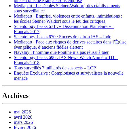
plus en plus de Français sous emprise
Mediapart : Les écoles Steiner-Waldorf, des établissements
sous surveillance
Mediapart : Emprise, violences entre enfants, intimidations :
les écoles Steiner-Waldorf sous le feu des critiques
Scientology Leaks 671 : « Dissemination Planétaire » –
Français 2017
Scientology Leaks 670 : Succès de patron IAS – Inde
Mediapart : Face aux risques de dérives sectaires dans l’Église
évangélique, d’anciens fidèles alertent
Navalny : l’homme que Poutine n’a pas réussi à tuer
Scientology Leaks 696 : IAS News Watch Numéro 111 –
Français 2018
Tous surveillés 7 milliards de suspects – LCP
Enquête Exclusive : Complotistes et survivalistes la nouvelle
menace
Archives
mai 2026
avril 2026
mars 2026
février 2026