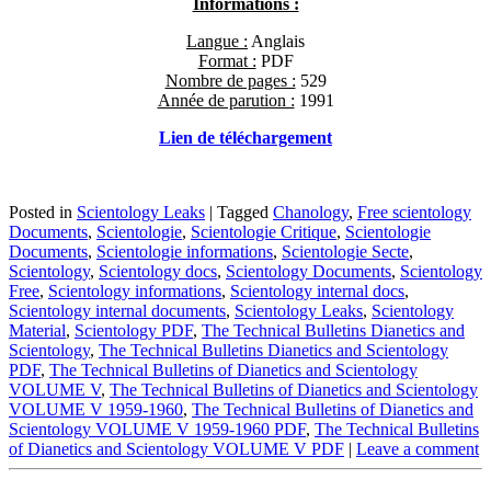
Informations :
Langue :
Anglais
Format :
PDF
Nombre de pages :
529
Année de parution :
1991
L
ien de télécharge
ment
Posted in
Scientology Leaks
|
Tagged
Chanology
,
Free scientology
Documents
,
Scientologie
,
Scientologie Critique
,
Scientologie
Documents
,
Scientologie informations
,
Scientologie Secte
,
Scientology
,
Scientology docs
,
Scientology Documents
,
Scientology
Free
,
Scientology informations
,
Scientology internal docs
,
Scientology internal documents
,
Scientology Leaks
,
Scientology
Material
,
Scientology PDF
,
The Technical Bulletins Dianetics and
Scientology
,
The Technical Bulletins Dianetics and Scientology
PDF
,
The Technical Bulletins of Dianetics and Scientology
VOLUME V
,
The Technical Bulletins of Dianetics and Scientology
VOLUME V 1959-1960
,
The Technical Bulletins of Dianetics and
Scientology VOLUME V 1959-1960 PDF
,
The Technical Bulletins
of Dianetics and Scientology VOLUME V PDF
|
Leave a comment