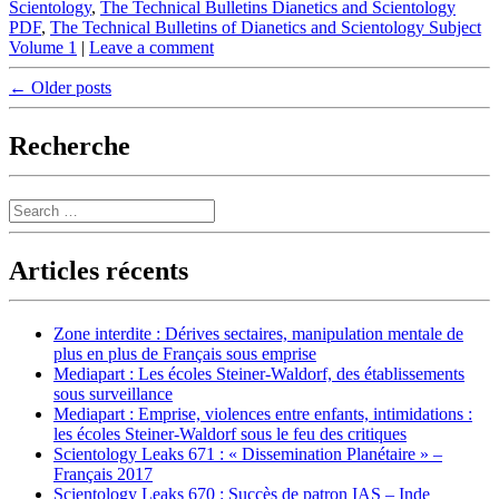
Scientology
,
The Technical Bulletins Dianetics and Scientology
PDF
,
The Technical Bulletins of Dianetics and Scientology Subject
Volume 1
|
Leave a comment
Post
←
Older posts
navigation
Recherche
Search
Articles récents
Zone interdite : Dérives sectaires, manipulation mentale de
plus en plus de Français sous emprise
Mediapart : Les écoles Steiner-Waldorf, des établissements
sous surveillance
Mediapart : Emprise, violences entre enfants, intimidations :
les écoles Steiner-Waldorf sous le feu des critiques
Scientology Leaks 671 : « Dissemination Planétaire » –
Français 2017
Scientology Leaks 670 : Succès de patron IAS – Inde