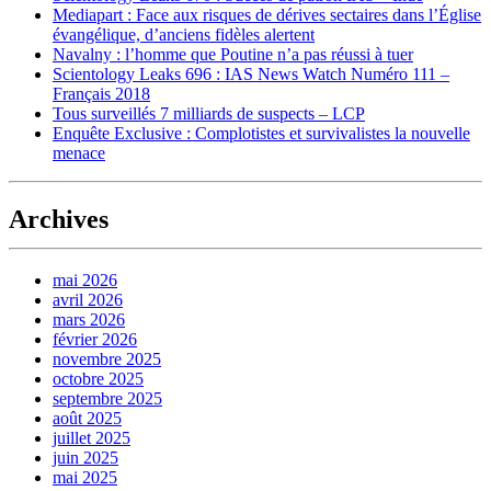
Mediapart : Face aux risques de dérives sectaires dans l’Église
évangélique, d’anciens fidèles alertent
Navalny : l’homme que Poutine n’a pas réussi à tuer
Scientology Leaks 696 : IAS News Watch Numéro 111 –
Français 2018
Tous surveillés 7 milliards de suspects – LCP
Enquête Exclusive : Complotistes et survivalistes la nouvelle
menace
Archives
mai 2026
avril 2026
mars 2026
février 2026
novembre 2025
octobre 2025
septembre 2025
août 2025
juillet 2025
juin 2025
mai 2025