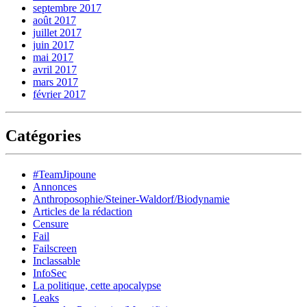
septembre 2017
août 2017
juillet 2017
juin 2017
mai 2017
avril 2017
mars 2017
février 2017
Catégories
#TeamJipoune
Annonces
Anthroposophie/Steiner-Waldorf/Biodynamie
Articles de la rédaction
Censure
Fail
Failscreen
Inclassable
InfoSec
La politique, cette apocalypse
Leaks