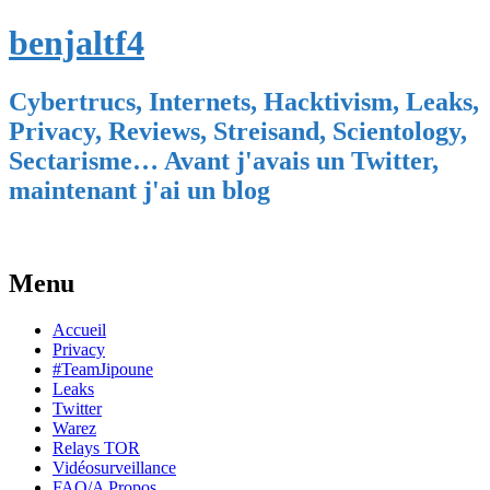
benjaltf4
Cybertrucs, Internets, Hacktivism, Leaks,
Privacy, Reviews, Streisand, Scientology,
Sectarisme… Avant j'avais un Twitter,
maintenant j'ai un blog
Menu
Skip
Accueil
to
Privacy
content
#TeamJipoune
Leaks
Twitter
Warez
Relays TOR
Vidéosurveillance
FAQ/A Propos