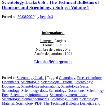
Scientology Leaks 656 : The Technical Bulletins of
Dianetics and Scientology : Subject Volume 1
Posted on
30/08/2020
by
benjaltf4
Informations :
Langue :
Anglais
Format :
PDF
Nombre de pages :
548
Année de parution :
1991
L
ien de télécharge
ment
Posted in
Scientology Leaks
|
Tagged
Chanology
,
Free scientology
Documents
,
Scientologie
,
Scientologie Critique
,
Scientologie
Documents
,
Scientologie informations
,
Scientologie Secte
,
Scientology
,
Scientology docs
,
Scientology Documents
,
Scientology
Free
,
Scientology informations
,
Scientology internal docs
,
Scientology internal documents
,
Scientology Leaks
,
Scientology
Material
,
Scientology PDF
,
The Technical Bulletins Dianetics and