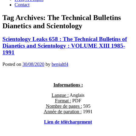
Contact
Tag Archives:
The Technical Bulletins
Dianetics and Scientology
Scientology Leaks 658 : The Technical Bulletins of
Dianetics and Scientology : VOLUME XIII 1985-
1991
Posted on
30/08/2020
by
benjaltf4
Informations :
Langue :
Anglais
Format :
PDF
Nombre de pages :
595
Année de parution :
1991
L
ien de télécharge
ment