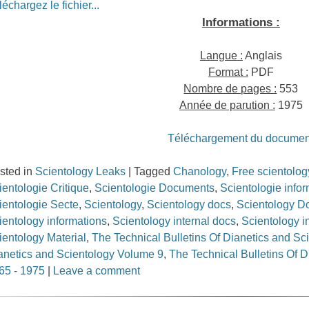
léchargez le fichier...
Informations :
Langue :
Anglais
Format :
PDF
Nombre de pages :
553
Année de parution :
1975
Téléchargement du documen
sted in
Scientology Leaks
|
Tagged
Chanology
,
Free scientolo
ientologie Critique
,
Scientologie Documents
,
Scientologie info
ientologie Secte
,
Scientology
,
Scientology docs
,
Scientology 
ientology informations
,
Scientology internal docs
,
Scientology i
ientology Material
,
The Technical Bulletins Of Dianetics and Sc
anetics and Scientology Volume 9
,
The Technical Bulletins Of 
65 - 1975
|
Leave a comment