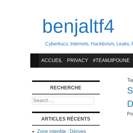
benjaltf4
Cybertrucs, Internets, Hacktivism, Leaks, 
SKIP
ACCUEIL
PRIVACY
#TEAMJIPOUNE
TO
Ta
RECHERCHE
S
CONTENT
Search
D
Po
ARTICLES RÉCENTS
Zone interdite : Dérives