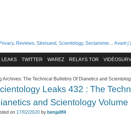
Privacy, Reviews, Streisand, Scientology, Sectarisme… Avant j'av
LEAKS
TWITTER
WAREZ
RELAYS TOR
VIDÉOSURV
g Archives:
The Technical Bulletins Of Dianetics and Scientolo
cientology Leaks 432 : The Techni
ianetics and Scientology Volume
sted on
17/02/2020
by
benjaltf4