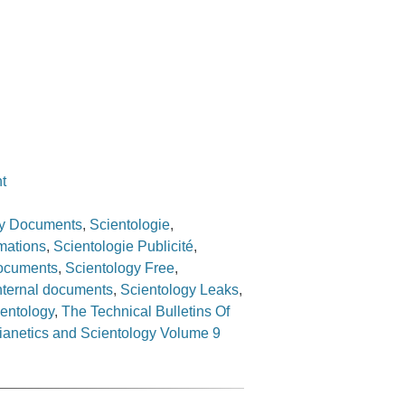
t
gy Documents
,
Scientologie
,
rmations
,
Scientologie Publicité
,
Documents
,
Scientology Free
,
nternal documents
,
Scientology Leaks
,
ientology
,
The Technical Bulletins Of
Dianetics and Scientology Volume 9