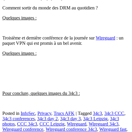
Comment sortir du monde des DRM au quotidien ?
Quelques images :
Troisième et dernière conférence de la journée sur
Wireguard
: un
paquet VPN qui est promis à un bel avenir.
Quelques images :
Pour conclure, quelques images du 34c3 :
Posted in
InfoSec
,
Privacy
,
Trucs AFK
|
Tagged
34c3
,
34c3 CCC
,
34c3 conferences
,
34c3 day 2
,
34c3 day 3
,
34c3 Leipzig
,
34c3
photos
,
CCC 34c3
,
CCC Leipzig
,
Wireguard
,
Wireguard 34c3
,
Wireguard conference
,
Wireguard conference 34c3
,
Wireguard fast
,