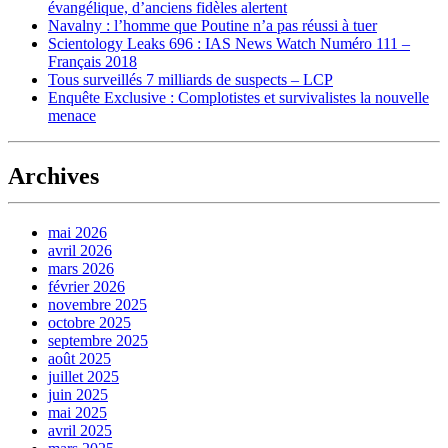
évangélique, d’anciens fidèles alertent
Navalny : l’homme que Poutine n’a pas réussi à tuer
Scientology Leaks 696 : IAS News Watch Numéro 111 –
Français 2018
Tous surveillés 7 milliards de suspects – LCP
Enquête Exclusive : Complotistes et survivalistes la nouvelle
menace
Archives
mai 2026
avril 2026
mars 2026
février 2026
novembre 2025
octobre 2025
septembre 2025
août 2025
juillet 2025
juin 2025
mai 2025
avril 2025