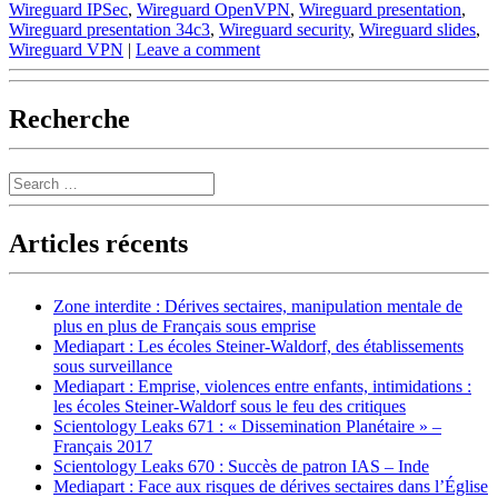
Wireguard IPSec
,
Wireguard OpenVPN
,
Wireguard presentation
,
Wireguard presentation 34c3
,
Wireguard security
,
Wireguard slides
,
Wireguard VPN
|
Leave a comment
Recherche
Search
Articles récents
Zone interdite : Dérives sectaires, manipulation mentale de
plus en plus de Français sous emprise
Mediapart : Les écoles Steiner-Waldorf, des établissements
sous surveillance
Mediapart : Emprise, violences entre enfants, intimidations :
les écoles Steiner-Waldorf sous le feu des critiques
Scientology Leaks 671 : « Dissemination Planétaire » –
Français 2017
Scientology Leaks 670 : Succès de patron IAS – Inde
Mediapart : Face aux risques de dérives sectaires dans l’Église