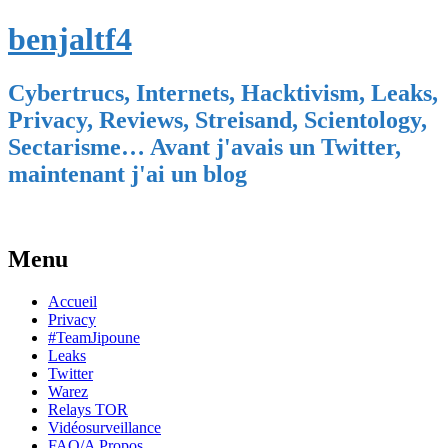
benjaltf4
Cybertrucs, Internets, Hacktivism, Leaks,
Privacy, Reviews, Streisand, Scientology,
Sectarisme… Avant j'avais un Twitter,
maintenant j'ai un blog
Menu
Skip
Accueil
to
Privacy
content
#TeamJipoune
Leaks
Twitter
Warez
Relays TOR
Vidéosurveillance
FAQ/A Propos