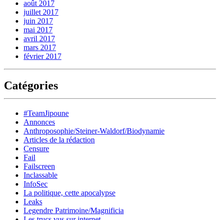
août 2017
juillet 2017
juin 2017
mai 2017
avril 2017
mars 2017
février 2017
Catégories
#TeamJipoune
Annonces
Anthroposophie/Steiner-Waldorf/Biodynamie
Articles de la rédaction
Censure
Fail
Failscreen
Inclassable
InfoSec
La politique, cette apocalypse
Leaks
Legendre Patrimoine/Magnificia
Les trucs vus sur internet