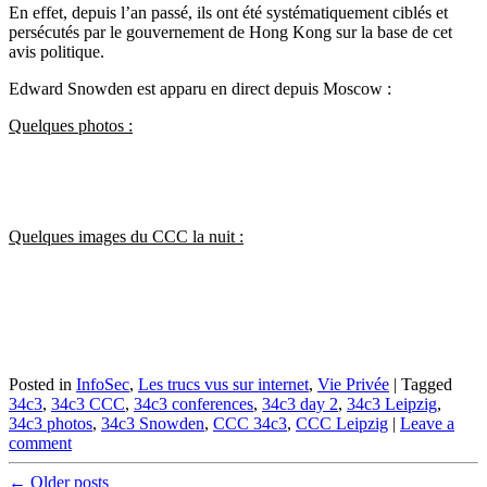
En effet, depuis l’an passé, ils ont été systématiquement ciblés et
persécutés par le gouvernement de Hong Kong sur la base de cet
avis politique.
Edward Snowden est apparu en direct depuis Moscow :
Quelques photos :
Quelques images du CCC la nuit :
Posted in
InfoSec
,
Les trucs vus sur internet
,
Vie Privée
|
Tagged
34c3
,
34c3 CCC
,
34c3 conferences
,
34c3 day 2
,
34c3 Leipzig
,
34c3 photos
,
34c3 Snowden
,
CCC 34c3
,
CCC Leipzig
|
Leave a
comment
Post
←
Older posts