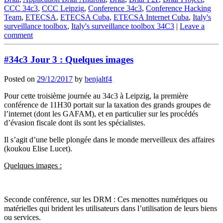
CCC 34c3
,
CCC Leipzig
,
Conference 34c3
,
Conference Hacking
Team
,
ETECSA
,
ETECSA Cuba
,
ETECSA Internet Cuba
,
Italy's
surveillance toolbox
,
Italy's surveillance toolbox 34C3
|
Leave a
comment
#34c3 Jour 3 : Quelques images
Posted on
29/12/2017
by
benjaltf4
Pour cette troisième journée au 34c3 à Leipzig, la première
conférence de 11H30 portait sur la taxation des grands groupes de
l’internet (dont les GAFAM), et en particulier sur les procédés
d’évasion fiscale dont ils sont les spécialistes.
Il s’agit d’une belle plongée dans le monde merveilleux des affaires
(koukou Elise Lucet).
Quelques images :
Seconde conférence, sur les DRM : Ces menottes numériques ou
matérielles qui brident les utilisateurs dans l’utilisation de leurs biens
ou services.