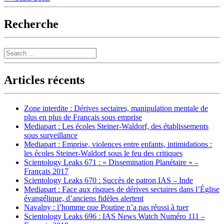
navigation
Recherche
Search
Articles récents
Zone interdite : Dérives sectaires, manipulation mentale de
plus en plus de Français sous emprise
Mediapart : Les écoles Steiner-Waldorf, des établissements
sous surveillance
Mediapart : Emprise, violences entre enfants, intimidations :
les écoles Steiner-Waldorf sous le feu des critiques
Scientology Leaks 671 : « Dissemination Planétaire » –
Français 2017
Scientology Leaks 670 : Succès de patron IAS – Inde
Mediapart : Face aux risques de dérives sectaires dans l’Église
évangélique, d’anciens fidèles alertent
Navalny : l’homme que Poutine n’a pas réussi à tuer
Scientology Leaks 696 : IAS News Watch Numéro 111 –