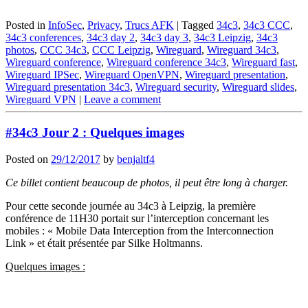
Posted in
InfoSec
,
Privacy
,
Trucs AFK
|
Tagged
34c3
,
34c3 CCC
,
34c3 conferences
,
34c3 day 2
,
34c3 day 3
,
34c3 Leipzig
,
34c3
photos
,
CCC 34c3
,
CCC Leipzig
,
Wireguard
,
Wireguard 34c3
,
Wireguard conference
,
Wireguard conference 34c3
,
Wireguard fast
,
Wireguard IPSec
,
Wireguard OpenVPN
,
Wireguard presentation
,
Wireguard presentation 34c3
,
Wireguard security
,
Wireguard slides
,
Wireguard VPN
|
Leave a comment
#34c3 Jour 2 : Quelques images
Posted on
29/12/2017
by
benjaltf4
Ce billet contient beaucoup de photos, il peut être long à charger.
Pour cette seconde journée au 34c3 à Leipzig, la première
conférence de 11H30 portait sur l’interception concernant les
mobiles : « Mobile Data Interception from the Interconnection
Link » et était présentée par Silke Holtmanns.
Quelques images :