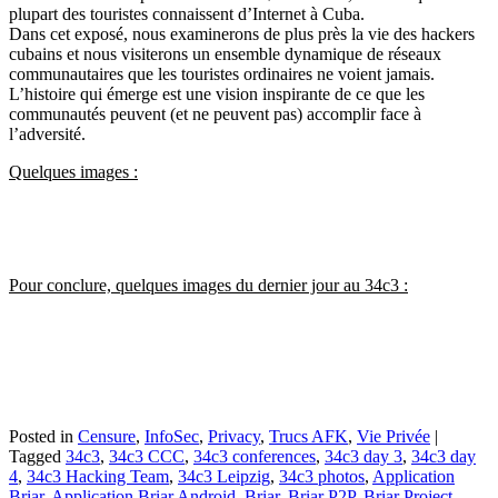
plupart des touristes connaissent d’Internet à Cuba.
Dans cet exposé, nous examinerons de plus près la vie des hackers
cubains et nous visiterons un ensemble dynamique de réseaux
communautaires que les touristes ordinaires ne voient jamais.
L’histoire qui émerge est une vision inspirante de ce que les
communautés peuvent (et ne peuvent pas) accomplir face à
l’adversité.
Quelques images :
Pour conclure, quelques images du dernier jour au 34c3 :
Posted in
Censure
,
InfoSec
,
Privacy
,
Trucs AFK
,
Vie Privée
|
Tagged
34c3
,
34c3 CCC
,
34c3 conferences
,
34c3 day 3
,
34c3 day
4
,
34c3 Hacking Team
,
34c3 Leipzig
,
34c3 photos
,
Application
Briar
,
Application Briar Android
,
Briar
,
Briar P2P
,
Briar Project
,