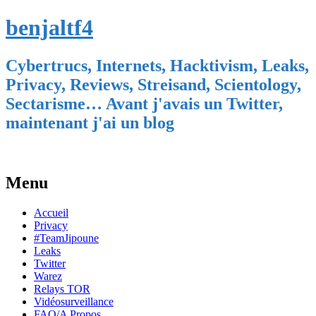
benjaltf4
Cybertrucs, Internets, Hacktivism, Leaks,
Privacy, Reviews, Streisand, Scientology,
Sectarisme… Avant j'avais un Twitter,
maintenant j'ai un blog
Menu
Skip
Accueil
to
Privacy
content
#TeamJipoune
Leaks
Twitter
Warez
Relays TOR
Vidéosurveillance
FAQ/A Propos