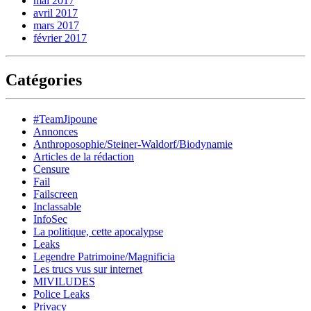
mai 2017
avril 2017
mars 2017
février 2017
Catégories
#TeamJipoune
Annonces
Anthroposophie/Steiner-Waldorf/Biodynamie
Articles de la rédaction
Censure
Fail
Failscreen
Inclassable
InfoSec
La politique, cette apocalypse
Leaks
Legendre Patrimoine/Magnificia
Les trucs vus sur internet
MIVILUDES
Police Leaks
Privacy