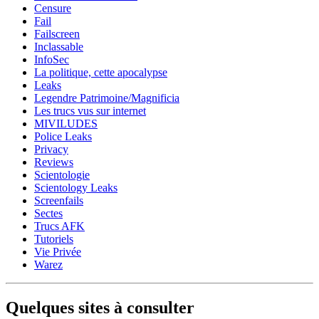
Censure
Fail
Failscreen
Inclassable
InfoSec
La politique, cette apocalypse
Leaks
Legendre Patrimoine/Magnificia
Les trucs vus sur internet
MIVILUDES
Police Leaks
Privacy
Reviews
Scientologie
Scientology Leaks
Screenfails
Sectes
Trucs AFK
Tutoriels
Vie Privée
Warez
Quelques sites à consulter