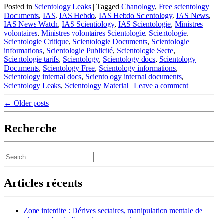
Posted in
Scientology Leaks
|
Tagged
Chanology
,
Free scientology
Documents
,
IAS
,
IAS Hebdo
,
IAS Hebdo Scientology
,
IAS News
,
IAS News Watch
,
IAS Scientiology
,
IAS Scientologie
,
Ministres
volontaires
,
Ministres volontaires Scientologie
,
Scientologie
,
Scientologie Critique
,
Scientologie Documents
,
Scientologie
informations
,
Scientologie Publicité
,
Scientologie Secte
,
Scientologie tarifs
,
Scientology
,
Scientology docs
,
Scientology
Documents
,
Scientology Free
,
Scientology informations
,
Scientology internal docs
,
Scientology internal documents
,
Scientology Leaks
,
Scientology Material
|
Leave a comment
Post
←
Older posts
navigation
Recherche
Search
Articles récents
Zone interdite : Dérives sectaires, manipulation mentale de