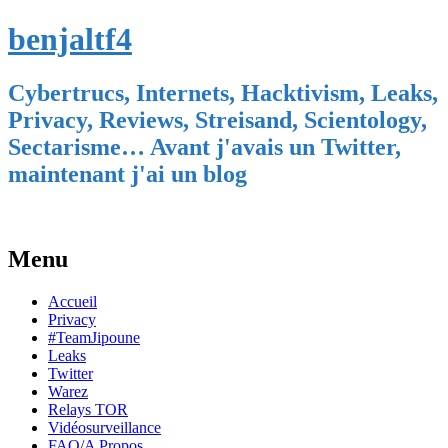
benjaltf4
Cybertrucs, Internets, Hacktivism, Leaks,
Privacy, Reviews, Streisand, Scientology,
Sectarisme… Avant j'avais un Twitter,
maintenant j'ai un blog
Menu
Skip
Accueil
to
Privacy
content
#TeamJipoune
Leaks
Twitter
Warez
Relays TOR
Vidéosurveillance
FAQ/A Propos