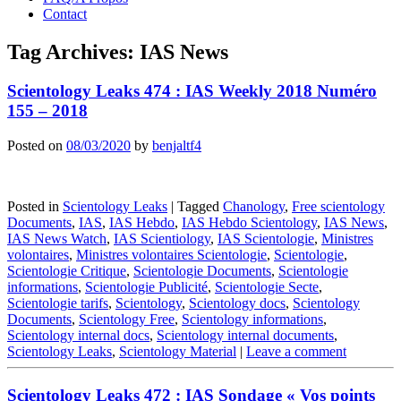
Contact
Tag Archives:
IAS News
Scientology Leaks 474 : IAS Weekly 2018 Numéro
155 – 2018
Posted on
08/03/2020
by
benjaltf4
Posted in
Scientology Leaks
|
Tagged
Chanology
,
Free scientology
Documents
,
IAS
,
IAS Hebdo
,
IAS Hebdo Scientology
,
IAS News
,
IAS News Watch
,
IAS Scientiology
,
IAS Scientologie
,
Ministres
volontaires
,
Ministres volontaires Scientologie
,
Scientologie
,
Scientologie Critique
,
Scientologie Documents
,
Scientologie
informations
,
Scientologie Publicité
,
Scientologie Secte
,
Scientologie tarifs
,
Scientology
,
Scientology docs
,
Scientology
Documents
,
Scientology Free
,
Scientology informations
,
Scientology internal docs
,
Scientology internal documents
,
Scientology Leaks
,
Scientology Material
|
Leave a comment
Scientology Leaks 472 : IAS Sondage « Vos points