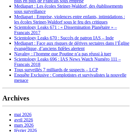
plus en plus de Français sous emprise
Mediapart : Les écoles Steiner-Waldorf, des établissements
sous surveillance
Mediapart : Emprise, violences entre enfants, intimidations :
les écoles Steiner-Waldorf sous le feu des critiques
Scientology Leaks 671 : « Dissemination Planétaire » –
Français 2017
Scientology Leaks 670 : Succès de patron IAS – Inde
Mediapart : Face aux risques de dérives sectaires dans l’Église
évangélique, d’anciens fidèles alertent
Navalny : l’homme que Poutine n’a pas réussi à tuer
Scientology Leaks 696 : IAS News Watch Numéro 111 –
Français 2018
Tous surveillés 7 milliards de suspects – LCP
Enquête Exclusive : Complotistes et survivalistes la nouvelle
menace
Archives
mai 2026
avril 2026
mars 2026
février 2026