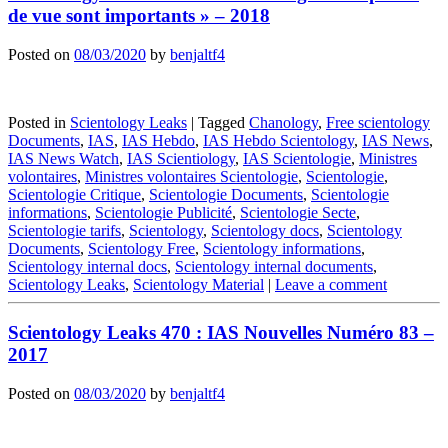
de vue sont importants » – 2018
Posted on
08/03/2020
by
benjaltf4
Posted in
Scientology Leaks
|
Tagged
Chanology
,
Free scientology
Documents
,
IAS
,
IAS Hebdo
,
IAS Hebdo Scientology
,
IAS News
,
IAS News Watch
,
IAS Scientiology
,
IAS Scientologie
,
Ministres
volontaires
,
Ministres volontaires Scientologie
,
Scientologie
,
Scientologie Critique
,
Scientologie Documents
,
Scientologie
informations
,
Scientologie Publicité
,
Scientologie Secte
,
Scientologie tarifs
,
Scientology
,
Scientology docs
,
Scientology
Documents
,
Scientology Free
,
Scientology informations
,
Scientology internal docs
,
Scientology internal documents
,
Scientology Leaks
,
Scientology Material
|
Leave a comment
Scientology Leaks 470 : IAS Nouvelles Numéro 83 –
2017
Posted on
08/03/2020
by
benjaltf4