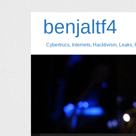
benjaltf4
Cybertrucs, Internets, Hacktivism, Leaks, 