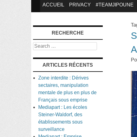
SKIP
ACCUEIL
PRIVACY
#TEAMJIPOUNE
TO
Ta
RECHERCHE
S
CONTENT
Search
A
Po
ARTICLES RÉCENTS
Zone interdite : Dérives
sectaires, manipulation
mentale de plus en plus de
Français sous emprise
Mediapart : Les écoles
Steiner-Waldorf, des
établissements sous
surveillance
Mediapart : Emprise,