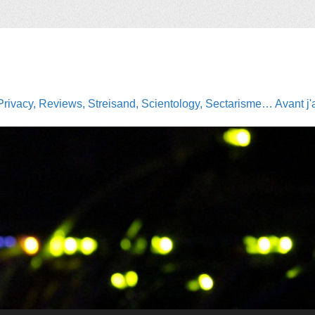
Privacy, Reviews, Streisand, Scientology, Sectarisme… Avant j'av