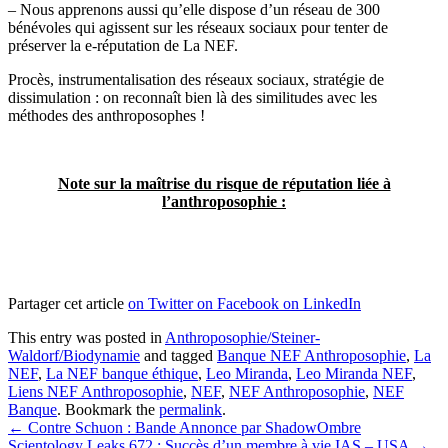
– Nous apprenons aussi qu’elle dispose d’un réseau de 300
bénévoles qui agissent sur les réseaux sociaux pour tenter de
préserver la e-réputation de La NEF.
Procès, instrumentalisation des réseaux sociaux, stratégie de
dissimulation : on reconnaît bien là des similitudes avec les
méthodes des anthroposophes !
Note sur la maîtrise du risque de réputation liée à
l’anthroposophie :
Partager cet article
on Twitter
on Facebook
on LinkedIn
This entry was posted in
Anthroposophie/Steiner-
Waldorf/Biodynamie
and tagged
Banque NEF Anthroposophie
,
La
NEF
,
La NEF banque éthique
,
Leo Miranda
,
Leo Miranda NEF
,
Liens NEF Anthroposophie
,
NEF
,
NEF Anthroposophie
,
NEF
Banque
. Bookmark the
permalink
.
Post
←
Contre Schuon : Bande Annonce par ShadowOmbre
Scientology Leaks 672 : Succès d’un membre à vie IAS – USA
→