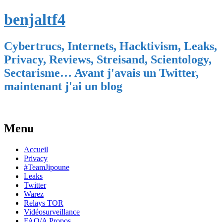
benjaltf4
Cybertrucs, Internets, Hacktivism, Leaks,
Privacy, Reviews, Streisand, Scientology,
Sectarisme… Avant j'avais un Twitter,
maintenant j'ai un blog
Menu
Skip
Accueil
to
Privacy
content
#TeamJipoune
Leaks
Twitter
Warez
Relays TOR
Vidéosurveillance
FAQ/A Propos