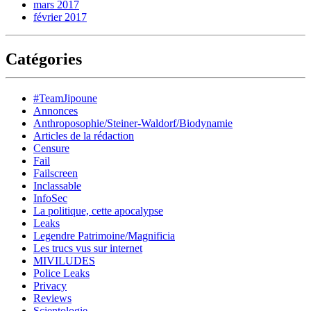
mars 2017
février 2017
Catégories
#TeamJipoune
Annonces
Anthroposophie/Steiner-Waldorf/Biodynamie
Articles de la rédaction
Censure
Fail
Failscreen
Inclassable
InfoSec
La politique, cette apocalypse
Leaks
Legendre Patrimoine/Magnificia
Les trucs vus sur internet
MIVILUDES
Police Leaks
Privacy
Reviews
Scientologie