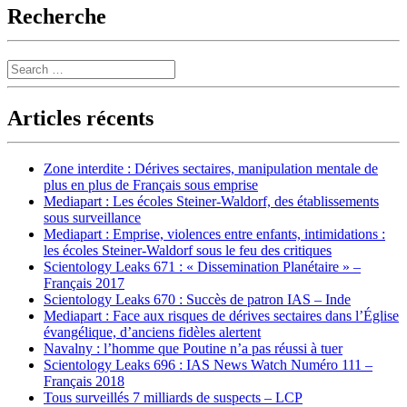
Recherche
Search
Articles récents
Zone interdite : Dérives sectaires, manipulation mentale de
plus en plus de Français sous emprise
Mediapart : Les écoles Steiner-Waldorf, des établissements
sous surveillance
Mediapart : Emprise, violences entre enfants, intimidations :
les écoles Steiner-Waldorf sous le feu des critiques
Scientology Leaks 671 : « Dissemination Planétaire » –
Français 2017
Scientology Leaks 670 : Succès de patron IAS – Inde
Mediapart : Face aux risques de dérives sectaires dans l’Église
évangélique, d’anciens fidèles alertent
Navalny : l’homme que Poutine n’a pas réussi à tuer
Scientology Leaks 696 : IAS News Watch Numéro 111 –
Français 2018
Tous surveillés 7 milliards de suspects – LCP