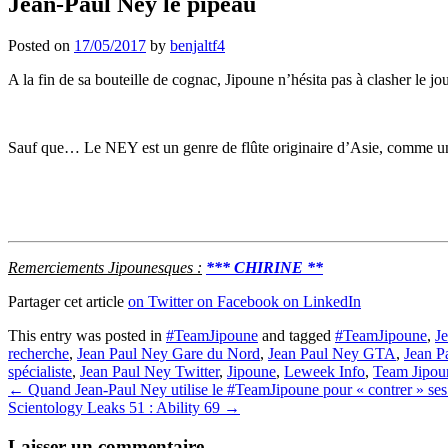
Jean-Paul Ney le pipeau
Posted on
17/05/2017
by
benjaltf4
A la fin de sa bouteille de cognac, Jipoune n’hésita pas à clasher le 
Sauf que… Le NEY est un genre de flûte originaire d’Asie, comme un
Remerciements Jipounesques :
*** CHIRINE **
Partager cet article
on Twitter
on Facebook
on LinkedIn
This entry was posted in
#TeamJipoune
and tagged
#TeamJipoune
,
J
recherche
,
Jean Paul Ney Gare du Nord
,
Jean Paul Ney GTA
,
Jean P
spécialiste
,
Jean Paul Ney Twitter
,
Jipoune
,
Leweek Info
,
Team Jipou
Post
←
Quand Jean-Paul Ney utilise le #TeamJipoune pour « contrer » ses 
Scientology Leaks 51 : Ability 69
→
navigation
Laisser un commentaire