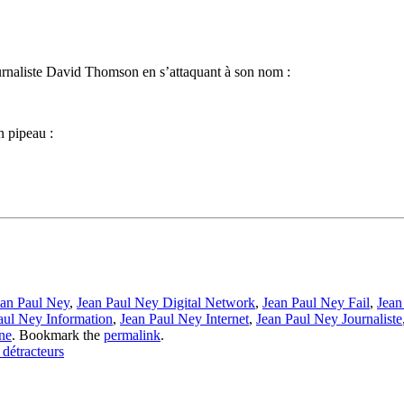
journaliste David Thomson en s’attaquant à son nom :
 pipeau :
ean Paul Ney
,
Jean Paul Ney Digital Network
,
Jean Paul Ney Fail
,
Jean
aul Ney Information
,
Jean Paul Ney Internet
,
Jean Paul Ney Journaliste
ne
. Bookmark the
permalink
.
détracteurs