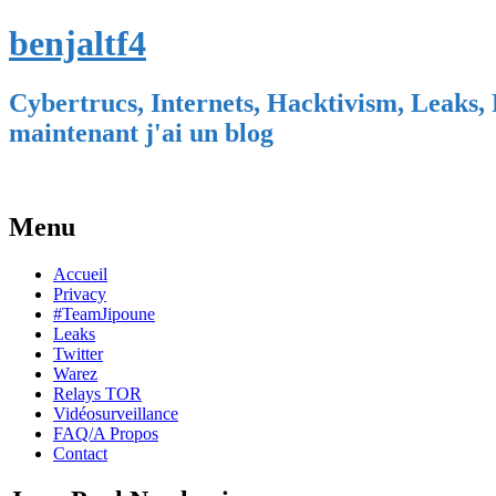
benjaltf4
Cybertrucs, Internets, Hacktivism, Leaks, 
maintenant j'ai un blog
Menu
Skip
Accueil
to
Privacy
content
#TeamJipoune
Leaks
Twitter
Warez
Relays TOR
Vidéosurveillance
FAQ/A Propos
Contact