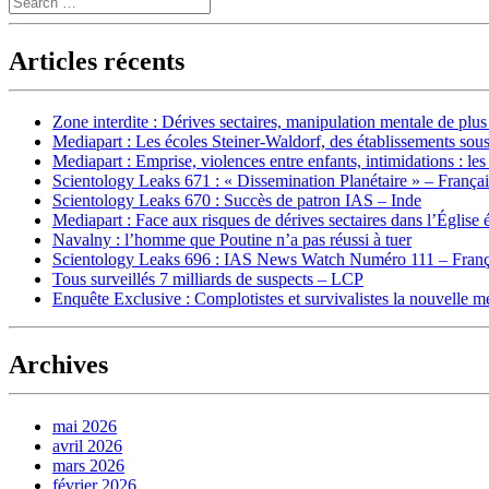
Articles récents
Zone interdite : Dérives sectaires, manipulation mentale de plu
Mediapart : Les écoles Steiner-Waldorf, des établissements sous
Mediapart : Emprise, violences entre enfants, intimidations : les
Scientology Leaks 671 : « Dissemination Planétaire » – França
Scientology Leaks 670 : Succès de patron IAS – Inde
Mediapart : Face aux risques de dérives sectaires dans l’Église 
Navalny : l’homme que Poutine n’a pas réussi à tuer
Scientology Leaks 696 : IAS News Watch Numéro 111 – Franç
Tous surveillés 7 milliards de suspects – LCP
Enquête Exclusive : Complotistes et survivalistes la nouvelle 
Archives
mai 2026
avril 2026
mars 2026
février 2026