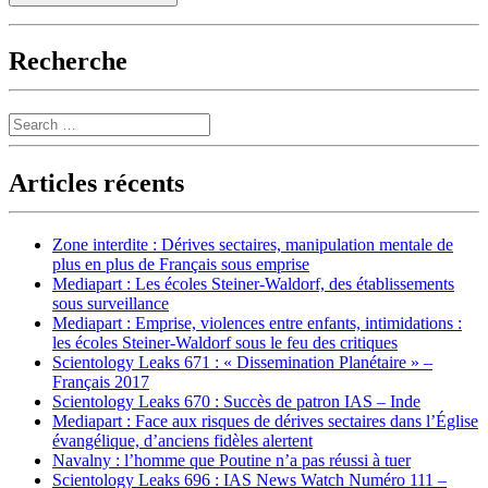
Recherche
Search
Articles récents
Zone interdite : Dérives sectaires, manipulation mentale de
plus en plus de Français sous emprise
Mediapart : Les écoles Steiner-Waldorf, des établissements
sous surveillance
Mediapart : Emprise, violences entre enfants, intimidations :
les écoles Steiner-Waldorf sous le feu des critiques
Scientology Leaks 671 : « Dissemination Planétaire » –
Français 2017
Scientology Leaks 670 : Succès de patron IAS – Inde
Mediapart : Face aux risques de dérives sectaires dans l’Église
évangélique, d’anciens fidèles alertent
Navalny : l’homme que Poutine n’a pas réussi à tuer
Scientology Leaks 696 : IAS News Watch Numéro 111 –