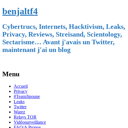
benjaltf4
Cybertrucs, Internets, Hacktivism, Leaks,
Privacy, Reviews, Streisand, Scientology,
Sectarisme… Avant j'avais un Twitter,
maintenant j'ai un blog
Menu
Skip
Accueil
to
Privacy
content
#TeamJipoune
Leaks
Twitter
Warez
Relays TOR
Vidéosurveillance
FAQ/A Propos