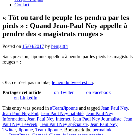
Contact
« Tôt ou tard le peuple les pendra par les
pieds » : Quand Jean-Paul Ney appelle à
pendre des « magistrats rouges »
Posted on
15/04/2017
by
benjaltf4
Sans pression, Jipoune appelle « à pendre par les pieds les magistrats
rouges » :
Ofc, ce n’est pas un fake,
le lien du tweet est ici
.
Partager cet article
on Twitter
on Facebook
on LinkedIn
This entry was posted in
#TeamJipoune
and tagged
Jean Paul Ney
,
Jean Paul Ney Fail
,
Jean Paul Ney fiabilité
,
Jean Paul Ney
Information
,
Jean Paul Ney Internet
,
Jean Paul Ney Journaliste
,
Jean
Paul Ney LeWeek
,
Jean Paul Ney spécialiste
,
Jean Paul Ney
Twitter
,
Jipoune
,
Team Jipoune
. Bookmark the
permalink
.