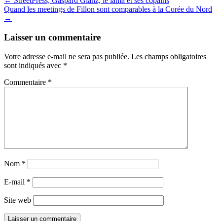
Post
←
StreetPress, Gaspard Glanz, le lama et ses copains
Quand les meetings de Fillon sont comparables à la Corée du Nord
navigation
→
Laisser un commentaire
Votre adresse e-mail ne sera pas publiée.
Les champs obligatoires
sont indiqués avec
*
Commentaire
*
Nom
*
E-mail
*
Site web