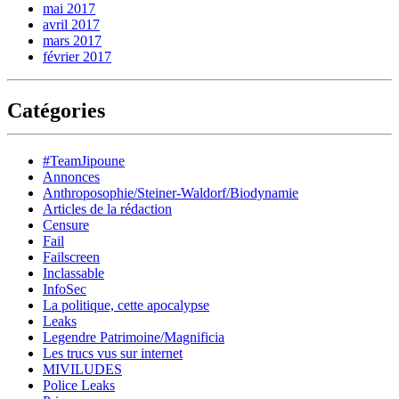
mai 2017
avril 2017
mars 2017
février 2017
Catégories
#TeamJipoune
Annonces
Anthroposophie/Steiner-Waldorf/Biodynamie
Articles de la rédaction
Censure
Fail
Failscreen
Inclassable
InfoSec
La politique, cette apocalypse
Leaks
Legendre Patrimoine/Magnificia
Les trucs vus sur internet
MIVILUDES
Police Leaks