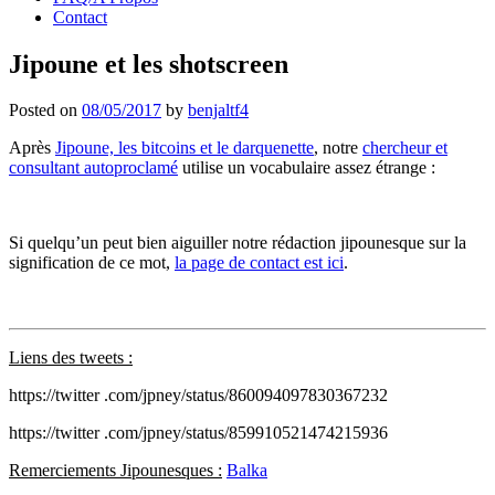
Contact
Jipoune et les shotscreen
Posted on
08/05/2017
by
benjaltf4
Après
Jipoune, les bitcoins et le darquenette
, notre
chercheur et
consultant autoproclamé
utilise un vocabulaire assez étrange :
Si quelqu’un peut bien aiguiller notre rédaction jipounesque sur la
signification de ce mot,
la page de contact est ici
.
Liens des tweets :
https://twitter .com/jpney/status/860094097830367232
https://twitter .com/jpney/status/859910521474215936
Remerciements Jipounesques :
Balka