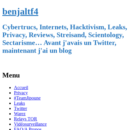
benjaltf4
Cybertrucs, Internets, Hacktivism, Leaks,
Privacy, Reviews, Streisand, Scientology,
Sectarisme… Avant j'avais un Twitter,
maintenant j'ai un blog
Menu
Skip
Accueil
to
Privacy
content
#TeamJipoune
Leaks
Twitter
Warez
Relays TOR
Vidéosurveillance
FAQ/A Propos