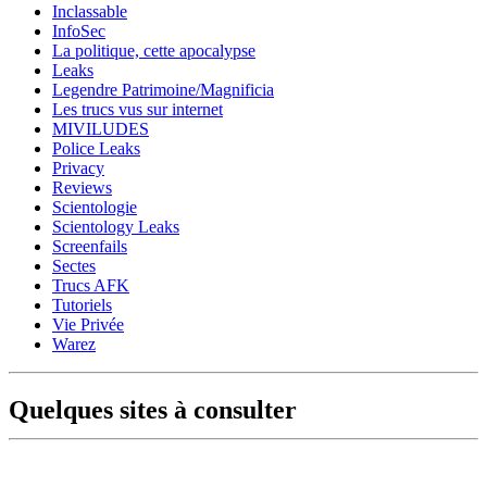
Inclassable
InfoSec
La politique, cette apocalypse
Leaks
Legendre Patrimoine/Magnificia
Les trucs vus sur internet
MIVILUDES
Police Leaks
Privacy
Reviews
Scientologie
Scientology Leaks
Screenfails
Sectes
Trucs AFK
Tutoriels
Vie Privée
Warez
Quelques sites à consulter