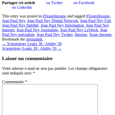
Partager cet article
on Twitter
on Facebook
on LinkedIn
This entry was posted in
#TeamJipoune
and tagged
#TeamJipoune
,
Jean Paul Ney
,
Jean Paul Ney Digital Network
,
Jean Paul Ney Fail
,
Jean Paul Ney fiabilité
,
Jean Paul Ney Information
,
Jean Paul Ney
Internet
,
Jean Paul Ney Journaliste
,
Jean Paul Ney LeWeek
,
Jean
Paul Ney spécialiste
,
Jean Paul Ney Twitter
,
Jipoune
,
Team Jipoune
.
Bookmark the
permalink
.
Post
←
Scientology Leaks 38 : Ability 58
Scientology Leaks 39 : Ability 59
→
navigation
Laisser un commentaire
Votre adresse e-mail ne sera pas publiée.
Les champs obligatoires
sont indiqués avec
*
Commentaire
*