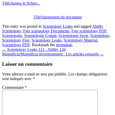
Téléchargez le fichier...
Téléchargement du document
This entry was posted in
Scientology Leaks
and tagged
Ability
Scientology
,
Free scientology Documents
,
Free scientology PDF
,
Scientologie
,
Scientologie Gratuit
,
Scientologie Secte
,
Scientology
,
Scientology Free
,
Scientology Leaks
,
Scientology Material
,
Scientology PDF
. Bookmark the
permalink
.
Post
←
Scientology Leaks 122 : Ability 126
Magnificia/Magnificia Investissement : Les articles censurés
→
navigation
Laisser un commentaire
Votre adresse e-mail ne sera pas publiée.
Les champs obligatoires
sont indiqués avec
*
Commentaire
*