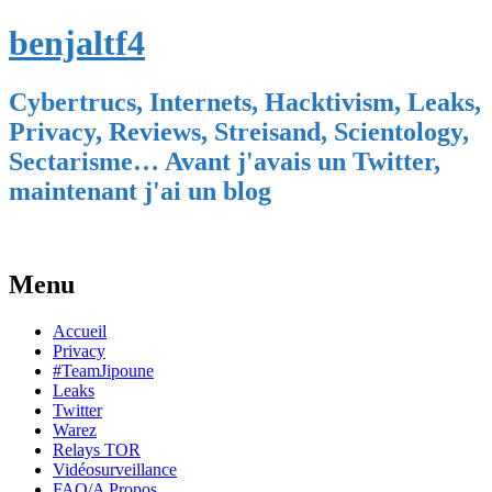
benjaltf4
Cybertrucs, Internets, Hacktivism, Leaks,
Privacy, Reviews, Streisand, Scientology,
Sectarisme… Avant j'avais un Twitter,
maintenant j'ai un blog
Menu
Skip
Accueil
to
Privacy
content
#TeamJipoune
Leaks
Twitter
Warez
Relays TOR
Vidéosurveillance
FAQ/A Propos