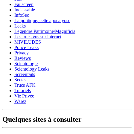
Failscreen
Inclassable
InfoSec
La politique, cette apocalypse
Leaks
Legendre Patrimoine/Magnificia
Les trucs vus sur internet
MIVILUDES
Police Leaks
Privacy
Reviews
Scientologie
Scientology Leaks
Screenfails
Sectes
Trucs AFK
Tutoriels
Vie Privée
Warez
Quelques sites à consulter