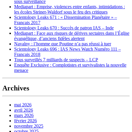
sous surveillance
Mediapart : Emprise, violences entre enfants, intimidations :
les écoles Steiner-Waldorf sous le feu des critiques
Scientology Leaks 671 : « Dissemination Planétaire » –
Français 2017
Scientology Leaks 670 : Succès de patron IAS – Inde
Mediapart : Face aux risques de dérives sectaires dans l’Église
évangélique, d’anciens fidèles alertent
Navalny : l’homme que Poutine n’a pas réussi à tuer
Scientology Leaks 696 : IAS News Watch Numéro 111 –
Français 2018
Tous surveillés 7 milliards de suspects – LCP
Enquête Exclusive : Complotistes et survivalistes la nouvelle
menace
Archives
mai 2026
avril 2026
mars 2026
février 2026
novembre 2025
octobre 2025