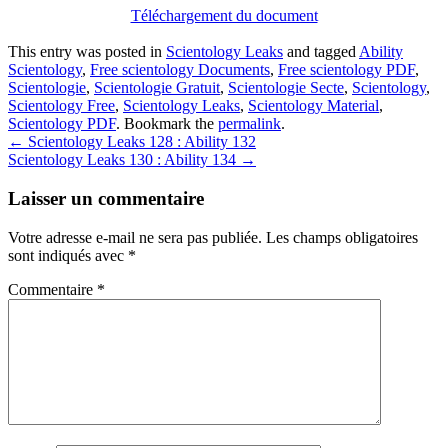
Téléchargement du document
This entry was posted in
Scientology Leaks
and tagged
Ability
Scientology
,
Free scientology Documents
,
Free scientology PDF
,
Scientologie
,
Scientologie Gratuit
,
Scientologie Secte
,
Scientology
,
Scientology Free
,
Scientology Leaks
,
Scientology Material
,
Scientology PDF
. Bookmark the
permalink
.
Post
←
Scientology Leaks 128 : Ability 132
Scientology Leaks 130 : Ability 134
→
navigation
Laisser un commentaire
Votre adresse e-mail ne sera pas publiée.
Les champs obligatoires
sont indiqués avec
*
Commentaire
*