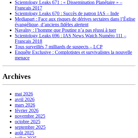
Scientology Leaks 671 : « Dissemination Planétaire » –
Français 2017
Scientology Leaks 670 : Succès de patron IAS – Inde
Mediapart : Face aux risques de dérives sectaires dans l’Église
évangélique, d’anciens fidèles alertent
Navalny : l’homme que Poutine n’a pas réussi à tuer
Scientology Leaks 696 : IAS News Watch Numéro 111 –
Français 2018
Tous surveillés 7 milliards de suspects – LCP
Enquête Exclusive : Complotistes et survivalistes la nouvelle
menace
Archives
mai 2026
avril 2026
mars 2026
février 2026
novembre 2025
octobre 2025
septembre 2025
août 2025