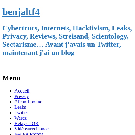
benjaltf4
Cybertrucs, Internets, Hacktivism, Leaks,
Privacy, Reviews, Streisand, Scientology,
Sectarisme… Avant j'avais un Twitter,
maintenant j'ai un blog
Menu
Skip
Accueil
to
Privacy
content
#TeamJipoune
Leaks
Twitter
Warez
Relays TOR
Vidéosurveillance
FAQ/A Propos