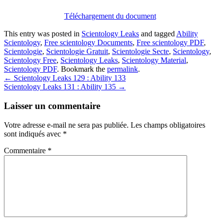
Téléchargement du document
This entry was posted in
Scientology Leaks
and tagged
Ability
Scientology
,
Free scientology Documents
,
Free scientology PDF
,
Scientologie
,
Scientologie Gratuit
,
Scientologie Secte
,
Scientology
,
Scientology Free
,
Scientology Leaks
,
Scientology Material
,
Scientology PDF
. Bookmark the
permalink
.
Post
←
Scientology Leaks 129 : Ability 133
Scientology Leaks 131 : Ability 135
→
navigation
Laisser un commentaire
Votre adresse e-mail ne sera pas publiée.
Les champs obligatoires
sont indiqués avec
*
Commentaire
*