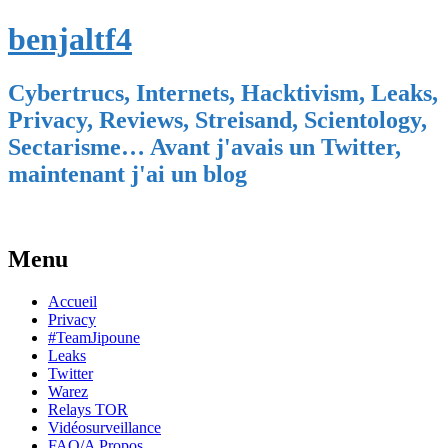
benjaltf4
Cybertrucs, Internets, Hacktivism, Leaks,
Privacy, Reviews, Streisand, Scientology,
Sectarisme… Avant j'avais un Twitter,
maintenant j'ai un blog
Menu
Skip
Accueil
to
Privacy
content
#TeamJipoune
Leaks
Twitter
Warez
Relays TOR
Vidéosurveillance
FAQ/A Propos