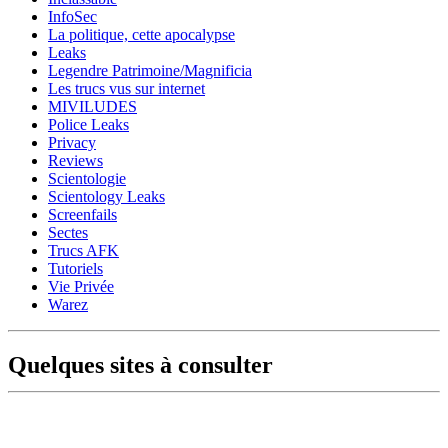
InfoSec
La politique, cette apocalypse
Leaks
Legendre Patrimoine/Magnificia
Les trucs vus sur internet
MIVILUDES
Police Leaks
Privacy
Reviews
Scientologie
Scientology Leaks
Screenfails
Sectes
Trucs AFK
Tutoriels
Vie Privée
Warez
Quelques sites à consulter