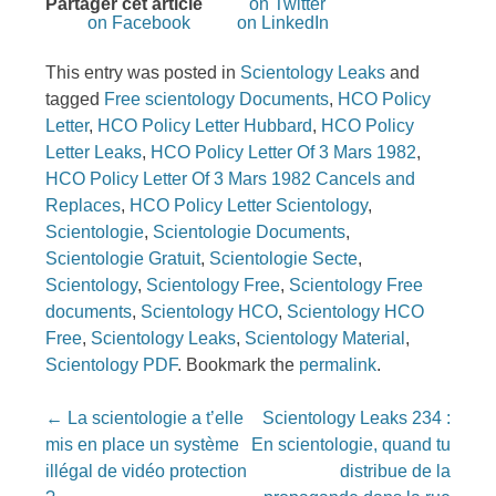
Partager cet article
on Twitter
on Facebook
on LinkedIn
This entry was posted in
Scientology Leaks
and
tagged
Free scientology Documents
,
HCO Policy
Letter
,
HCO Policy Letter Hubbard
,
HCO Policy
Letter Leaks
,
HCO Policy Letter Of 3 Mars 1982
,
HCO Policy Letter Of 3 Mars 1982 Cancels and
Replaces
,
HCO Policy Letter Scientology
,
Scientologie
,
Scientologie Documents
,
Scientologie Gratuit
,
Scientologie Secte
,
Scientology
,
Scientology Free
,
Scientology Free
documents
,
Scientology HCO
,
Scientology HCO
Free
,
Scientology Leaks
,
Scientology Material
,
Scientology PDF
. Bookmark the
permalink
.
Post
←
La scientologie a t’elle
Scientology Leaks 234 :
navigation
mis en place un système
En scientologie, quand tu
illégal de vidéo protection
distribue de la