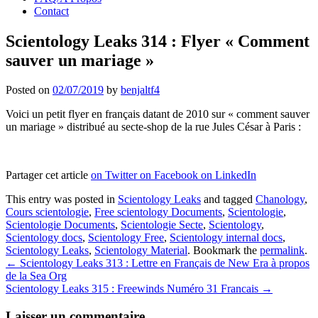
Contact
Scientology Leaks 314 : Flyer « Comment
sauver un mariage »
Posted on
02/07/2019
by
benjaltf4
Voici un petit flyer en français datant de 2010 sur « comment sauver
un mariage » distribué au secte-shop de la rue Jules César à Paris :
Partager cet article
on Twitter
on Facebook
on LinkedIn
This entry was posted in
Scientology Leaks
and tagged
Chanology
,
Cours scientologie
,
Free scientology Documents
,
Scientologie
,
Scientologie Documents
,
Scientologie Secte
,
Scientology
,
Scientology docs
,
Scientology Free
,
Scientology internal docs
,
Scientology Leaks
,
Scientology Material
. Bookmark the
permalink
.
Post
←
Scientology Leaks 313 : Lettre en Français de New Era à propos
de la Sea Org
navigation
Scientology Leaks 315 : Freewinds Numéro 31 Francais
→
Laisser un commentaire