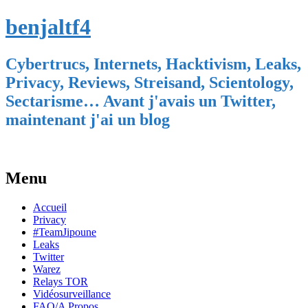
benjaltf4
Cybertrucs, Internets, Hacktivism, Leaks,
Privacy, Reviews, Streisand, Scientology,
Sectarisme… Avant j'avais un Twitter,
maintenant j'ai un blog
Menu
Skip
Accueil
to
Privacy
content
#TeamJipoune
Leaks
Twitter
Warez
Relays TOR
Vidéosurveillance
FAQ/A Propos