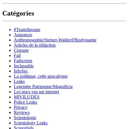
Catégories
#TeamJipoune
Annonces
Anthroposophie/Steiner-Waldorf/Biodynamie
Articles de la rédaction
Censure
Fail
Failscreen
Inclassable
InfoSec
La politique, cette apocalypse
Leaks
Legendre Patrimoine/Magnificia
Les trucs vus sur internet
MIVILUDES
Police Leaks
Privacy
Reviews
Scientologie
Scientology Leaks
Screenfails