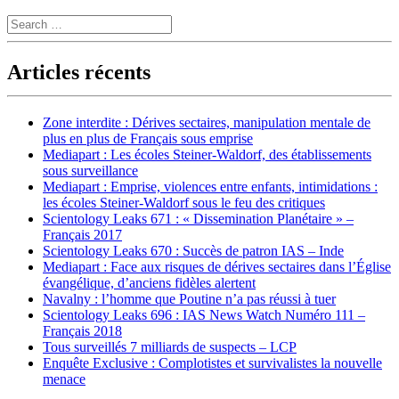
Search
Articles récents
Zone interdite : Dérives sectaires, manipulation mentale de
plus en plus de Français sous emprise
Mediapart : Les écoles Steiner-Waldorf, des établissements
sous surveillance
Mediapart : Emprise, violences entre enfants, intimidations :
les écoles Steiner-Waldorf sous le feu des critiques
Scientology Leaks 671 : « Dissemination Planétaire » –
Français 2017
Scientology Leaks 670 : Succès de patron IAS – Inde
Mediapart : Face aux risques de dérives sectaires dans l’Église
évangélique, d’anciens fidèles alertent
Navalny : l’homme que Poutine n’a pas réussi à tuer
Scientology Leaks 696 : IAS News Watch Numéro 111 –
Français 2018
Tous surveillés 7 milliards de suspects – LCP
Enquête Exclusive : Complotistes et survivalistes la nouvelle
menace