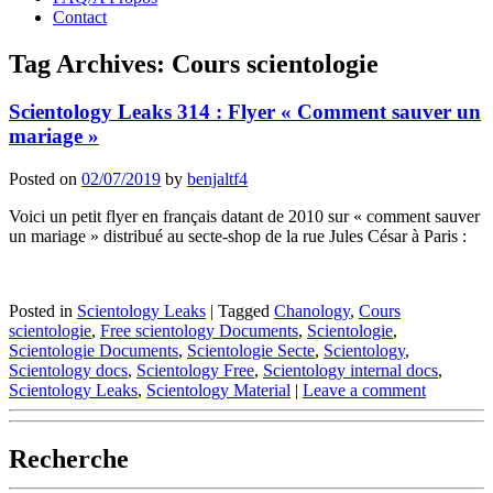
Contact
Tag Archives:
Cours scientologie
Scientology Leaks 314 : Flyer « Comment sauver un
mariage »
Posted on
02/07/2019
by
benjaltf4
Voici un petit flyer en français datant de 2010 sur « comment sauver
un mariage » distribué au secte-shop de la rue Jules César à Paris :
Posted in
Scientology Leaks
|
Tagged
Chanology
,
Cours
scientologie
,
Free scientology Documents
,
Scientologie
,
Scientologie Documents
,
Scientologie Secte
,
Scientology
,
Scientology docs
,
Scientology Free
,
Scientology internal docs
,
Scientology Leaks
,
Scientology Material
|
Leave a comment
Recherche