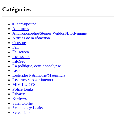
Catégories
#TeamJipoune
Annonces
Anthroposophie/Steiner-Waldorf/Biodynamie
Articles de la rédaction
Censure
Fail
Failscreen
Inclassable
InfoSec
La politique, cette apocalypse
Leaks
Legendre Patrimoine/Magnificia
Les trucs vus sur internet
MIVILUDES
Police Leaks
Privacy
Reviews
Scientologie
Scientology Leaks
Screenfails