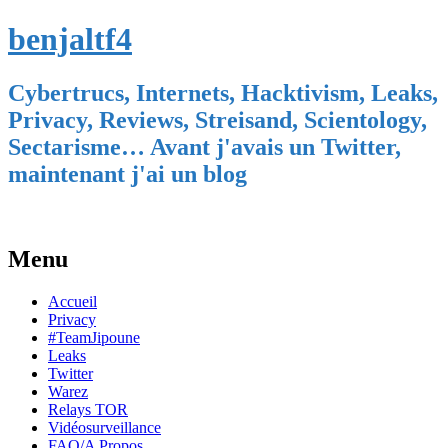
benjaltf4
Cybertrucs, Internets, Hacktivism, Leaks,
Privacy, Reviews, Streisand, Scientology,
Sectarisme… Avant j'avais un Twitter,
maintenant j'ai un blog
Menu
Skip
Accueil
to
Privacy
content
#TeamJipoune
Leaks
Twitter
Warez
Relays TOR
Vidéosurveillance
FAQ/A Propos