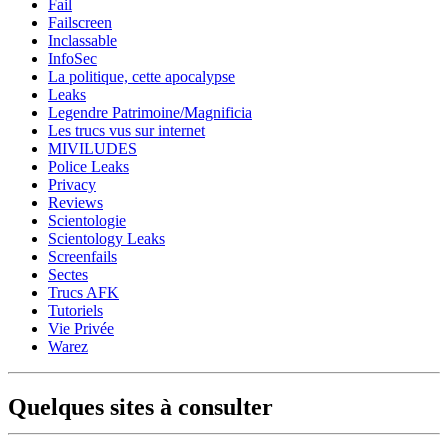
Fail
Failscreen
Inclassable
InfoSec
La politique, cette apocalypse
Leaks
Legendre Patrimoine/Magnificia
Les trucs vus sur internet
MIVILUDES
Police Leaks
Privacy
Reviews
Scientologie
Scientology Leaks
Screenfails
Sectes
Trucs AFK
Tutoriels
Vie Privée
Warez
Quelques sites à consulter