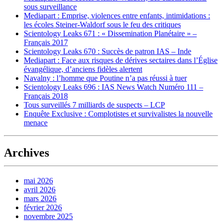
sous surveillance
Mediapart : Emprise, violences entre enfants, intimidations :
les écoles Steiner-Waldorf sous le feu des critiques
Scientology Leaks 671 : « Dissemination Planétaire » –
Français 2017
Scientology Leaks 670 : Succès de patron IAS – Inde
Mediapart : Face aux risques de dérives sectaires dans l’Église
évangélique, d’anciens fidèles alertent
Navalny : l’homme que Poutine n’a pas réussi à tuer
Scientology Leaks 696 : IAS News Watch Numéro 111 –
Français 2018
Tous surveillés 7 milliards de suspects – LCP
Enquête Exclusive : Complotistes et survivalistes la nouvelle
menace
Archives
mai 2026
avril 2026
mars 2026
février 2026
novembre 2025