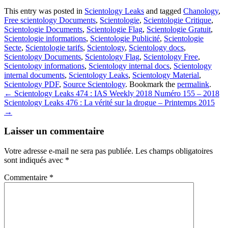
This entry was posted in
Scientology Leaks
and tagged
Chanology
,
Free scientology Documents
,
Scientologie
,
Scientologie Critique
,
Scientologie Documents
,
Scientologie Flag
,
Scientologie Gratuit
,
Scientologie informations
,
Scientologie Publicité
,
Scientologie
Secte
,
Scientologie tarifs
,
Scientology
,
Scientology docs
,
Scientology Documents
,
Scientology Flag
,
Scientology Free
,
Scientology informations
,
Scientology internal docs
,
Scientology
internal documents
,
Scientology Leaks
,
Scientology Material
,
Scientology PDF
,
Source Scientology
. Bookmark the
permalink
.
Post
←
Scientology Leaks 474 : IAS Weekly 2018 Numéro 155 – 2018
Scientology Leaks 476 : La vérité sur la drogue – Printemps 2015
navigation
→
Laisser un commentaire
Votre adresse e-mail ne sera pas publiée.
Les champs obligatoires
sont indiqués avec
*
Commentaire
*