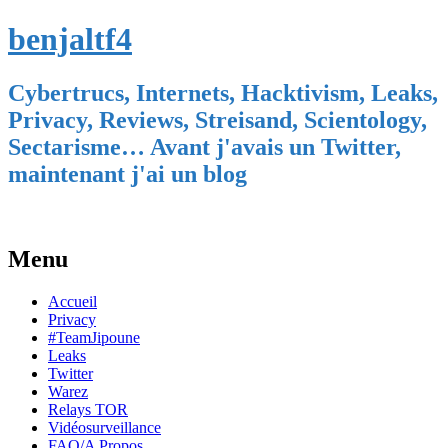
benjaltf4
Cybertrucs, Internets, Hacktivism, Leaks,
Privacy, Reviews, Streisand, Scientology,
Sectarisme… Avant j'avais un Twitter,
maintenant j'ai un blog
Menu
Skip
Accueil
to
Privacy
content
#TeamJipoune
Leaks
Twitter
Warez
Relays TOR
Vidéosurveillance
FAQ/A Propos