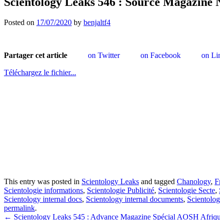
Scientology Leaks 546 : Source Magazine 
Posted on
17/07/2020
by
benjaltf4
Partager cet article
on Twitter
on Facebook
on Li
Téléchargez le fichier...
This entry was posted in
Scientology Leaks
and tagged
Chanology
,
F
Scientologie informations
,
Scientologie Publicité
,
Scientologie Secte
,
Scientology internal docs
,
Scientology internal documents
,
Scientolo
permalink
.
Post
←
Scientology Leaks 545 : Advance Magazine Spécial AOSH Afriqu