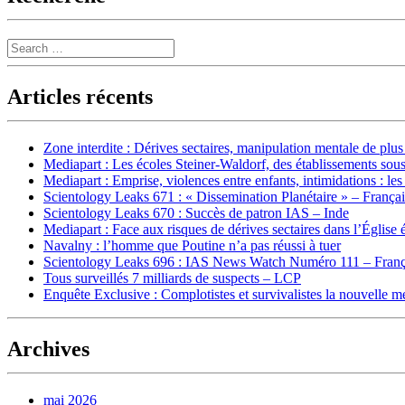
Search
Articles récents
Zone interdite : Dérives sectaires, manipulation mentale de plu
Mediapart : Les écoles Steiner-Waldorf, des établissements sous
Mediapart : Emprise, violences entre enfants, intimidations : les
Scientology Leaks 671 : « Dissemination Planétaire » – França
Scientology Leaks 670 : Succès de patron IAS – Inde
Mediapart : Face aux risques de dérives sectaires dans l’Église 
Navalny : l’homme que Poutine n’a pas réussi à tuer
Scientology Leaks 696 : IAS News Watch Numéro 111 – Franç
Tous surveillés 7 milliards de suspects – LCP
Enquête Exclusive : Complotistes et survivalistes la nouvelle 
Archives
mai 2026