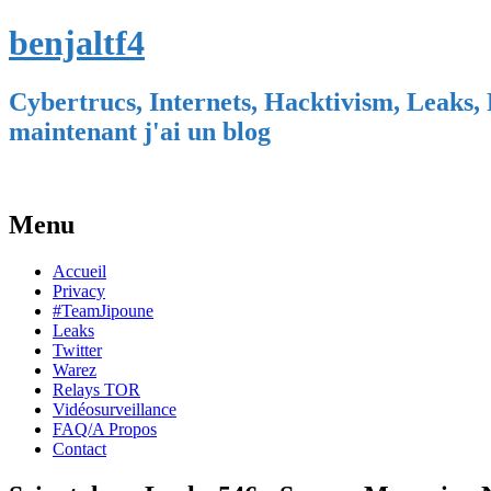
benjaltf4
Cybertrucs, Internets, Hacktivism, Leaks, 
maintenant j'ai un blog
Menu
Skip
Accueil
to
Privacy
content
#TeamJipoune
Leaks
Twitter
Warez
Relays TOR
Vidéosurveillance
FAQ/A Propos
Contact