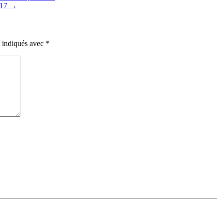
017
→
t indiqués avec
*