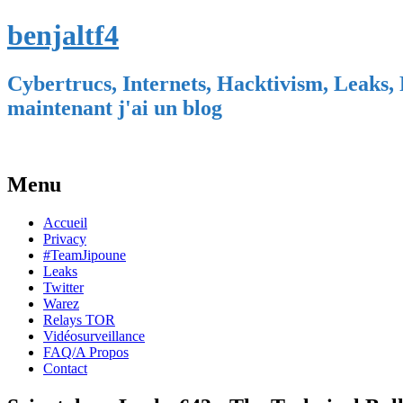
benjaltf4
Cybertrucs, Internets, Hacktivism, Leaks, 
maintenant j'ai un blog
Menu
Skip
Accueil
to
Privacy
content
#TeamJipoune
Leaks
Twitter
Warez
Relays TOR
Vidéosurveillance
FAQ/A Propos
Contact