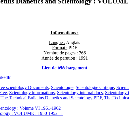
lletins Dianetics and Scientology : VOLUM
Informations :
Langue :
Anglais
Format :
PDF
Nombre de pages :
766
Année de parution :
1991
L
ien de télécharge
ment
nkedIn
ree scientology Documents
,
Scientologie
,
Scientologie Critique
,
Scient
Free
,
Scientology informations
,
Scientology internal docs
,
Scientology 
,
The Technical Bulletins Dianetics and Scientology PDF
,
The Technica
cientology : Volume VI 1961-1962
ientology : VOLUME I 1950-1952
→