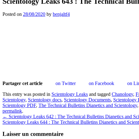
Scientology Leaks 643 : The Technical Bu
Posted on
28/08/2020
by
benjaltf4
Partager cet article
on Twitter
on Facebook
on Li
This entry was posted in
Scientology Leaks
and tagged
Chanology
,
F
Scientology
,
Scientology docs
,
Scientology Documents
,
Scientology 
Scientology PDF
,
The Technical Bulletins Dianetics and Scientology
permalink
.
Post
←
Scientology Leaks 642 : The Technical Bulletins Dianetics and S
Scientology Leaks 644 : The Technical Bulletins Dianetics and Sc
navigation
Laisser un commentaire