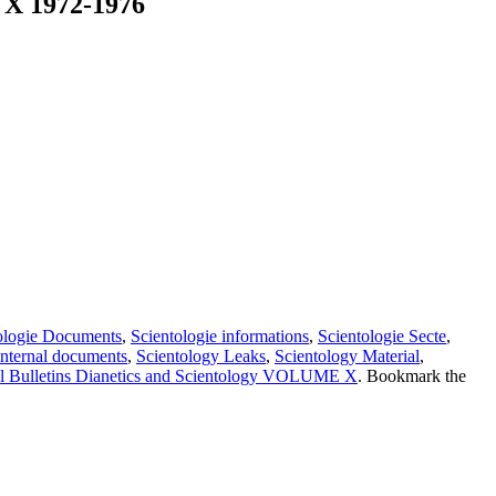
E X 1972-1976
ologie Documents
,
Scientologie informations
,
Scientologie Secte
,
internal documents
,
Scientology Leaks
,
Scientology Material
,
l Bulletins Dianetics and Scientology VOLUME X
. Bookmark the