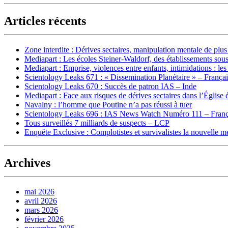
Articles récents
Zone interdite : Dérives sectaires, manipulation mentale de plu
Mediapart : Les écoles Steiner-Waldorf, des établissements sous
Mediapart : Emprise, violences entre enfants, intimidations : les
Scientology Leaks 671 : « Dissemination Planétaire » – França
Scientology Leaks 670 : Succès de patron IAS – Inde
Mediapart : Face aux risques de dérives sectaires dans l’Église 
Navalny : l’homme que Poutine n’a pas réussi à tuer
Scientology Leaks 696 : IAS News Watch Numéro 111 – Franç
Tous surveillés 7 milliards de suspects – LCP
Enquête Exclusive : Complotistes et survivalistes la nouvelle 
Archives
mai 2026
avril 2026
mars 2026
février 2026