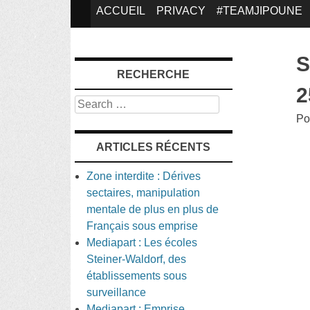
SKIP
ACCUEIL
PRIVACY
#TEAMJIPOUNE
TO
S
RECHERCHE
CONTENT
2
Search
Po
ARTICLES RÉCENTS
Zone interdite : Dérives
sectaires, manipulation
mentale de plus en plus de
Français sous emprise
Mediapart : Les écoles
Steiner-Waldorf, des
établissements sous
surveillance
Mediapart : Emprise,