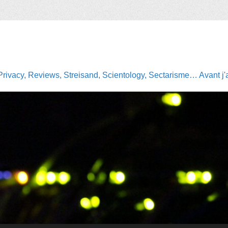
Privacy, Reviews, Streisand, Scientology, Sectarisme… Avant j'av