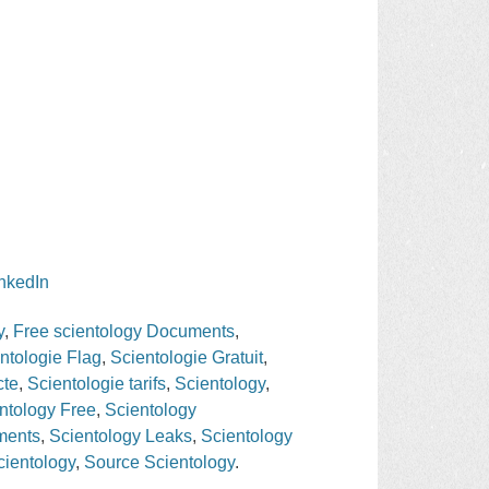
inkedIn
y
,
Free scientology Documents
,
ntologie Flag
,
Scientologie Gratuit
,
cte
,
Scientologie tarifs
,
Scientology
,
ntology Free
,
Scientology
uments
,
Scientology Leaks
,
Scientology
ientology
,
Source Scientology
.