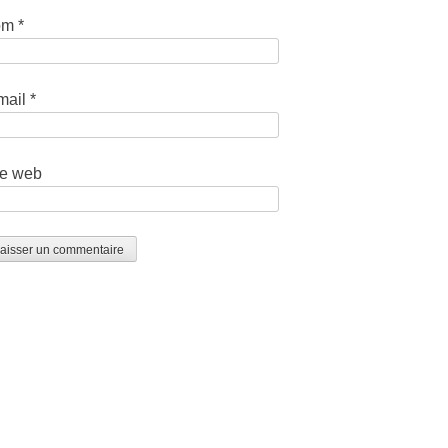
om
*
mail
*
te web