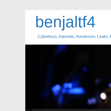
benjaltf4
Cybertrucs, Internets, Hacktivism, Leaks, 