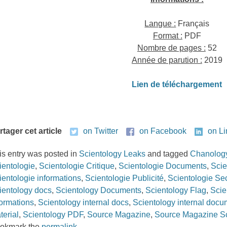
Langue :
Français
Format :
PDF
Nombre de pages :
52
Année de parution :
2019
L
ien de télécharge
ment
rtager cet article
on Twitter
on Facebook
on L
is entry was posted in
Scientology Leaks
and tagged
Chanolog
ientologie
,
Scientologie Critique
,
Scientologie Documents
,
Scie
ientologie informations
,
Scientologie Publicité
,
Scientologie Se
ientology docs
,
Scientology Documents
,
Scientology Flag
,
Scie
formations
,
Scientology internal docs
,
Scientology internal doc
terial
,
Scientology PDF
,
Source Magazine
,
Source Magazine Sc
okmark the
permalink
.