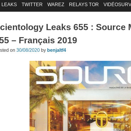
LEAKS
TWITTER
WAREZ
RELAYS TOR
VIDÉOSURV
cientology Leaks 655 : Source
55 – Français 2019
sted on
30/08/2020
by
benjaltf4