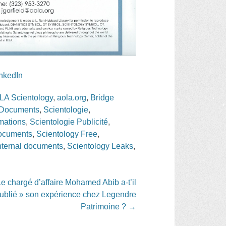
inkedIn
LA Scientology
,
aola.org
,
Bridge
y Documents
,
Scientologie
,
rmations
,
Scientologie Publicité
,
Documents
,
Scientology Free
,
nternal documents
,
Scientology Leaks
,
Le chargé d’affaire Mohamed Abib a-t’il
ublié » son expérience chez Legendre
Patrimoine ?
→