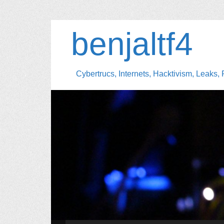
benjaltf4
Cybertrucs, Internets, Hacktivism, Leaks, 