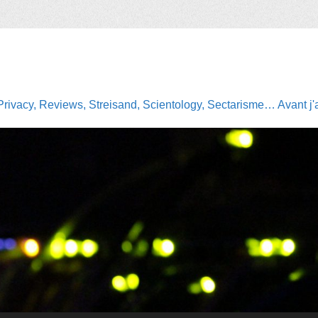
Privacy, Reviews, Streisand, Scientology, Sectarisme… Avant j'av