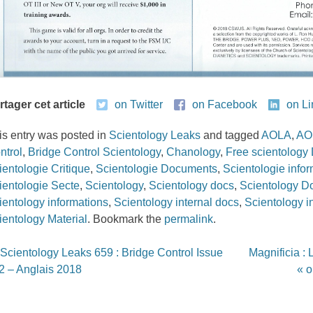
rtager cet article
on Twitter
on Facebook
on L
is entry was posted in
Scientology Leaks
and tagged
AOLA
,
AO
ntrol
,
Bridge Control Scientology
,
Chanology
,
Free scientolog
ientologie Critique
,
Scientologie Documents
,
Scientologie info
ientologie Secte
,
Scientology
,
Scientology docs
,
Scientology 
ientology informations
,
Scientology internal docs
,
Scientology i
ientology Material
. Bookmark the
permalink
.
st
Scientology Leaks 659 : Bridge Control Issue
Magnificia : 
vigation
2 – Anglais 2018
« o