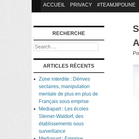
SKIP
ACCUEIL
PRIVACY
#TEAMJIPOUNE
TO
S
RECHERCHE
CONTENT
A
Search
Po
ARTICLES RÉCENTS
Zone interdite : Dérives
sectaires, manipulation
mentale de plus en plus de
Français sous emprise
Mediapart : Les écoles
Steiner-Waldorf, des
établissements sous
surveillance
Mediapart : Emprise,