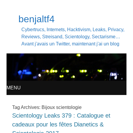
benjaltf4
Cybertrucs, Internets, Hacktivism, Leaks, Privacy,
Reviews, Streisand, Scientology, Sectarisme…
Avant j'avais un Twitter, maintenant j'ai un blog
MENU
SKIP
Tag Archives:
Bijoux scientologie
Scientology Leaks 379 : Catalogue et
TO
cadeaux pour les fêtes Dianetics &
CONTENT