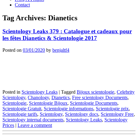
Contact
Tag Archives:
Dianetics
Scientology Leaks 379 : Catalogue et cadeaux pour
les fêtes Dianetics & Scientologie 2017
Posted on
03/01/2020
by
benjaltf4
Posted in
Scientology Leaks
|
Tagged
Bijoux scientologie
,
Celebrity
Scientology
,
Chanology
,
Dianetics
,
Free scientology Documents
,
Scientologie
,
Scientologie Bijoux
,
Scientologie Documents
,
Scientologie Gratuit
,
Scientologie informations
,
Scientologie prix
,
Scientologie tarifs
,
Scientology
,
Scientology docs
,
Scientology Free
,
Scientology internal documents
,
Scientology Leaks
,
Scientology
Prices
|
Leave a comment