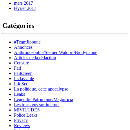
mars 2017
février 2017
Catégories
#TeamJipoune
Annonces
Anthroposophie/Steiner-Waldorf/Biodynamie
Articles de la rédaction
Censure
Fail
Failscreen
Inclassable
InfoSec
La politique, cette apocalypse
Leaks
Legendre Patrimoine/Magnificia
Les trucs vus sur internet
MIVILUDES
Police Leaks
Privacy
Reviews