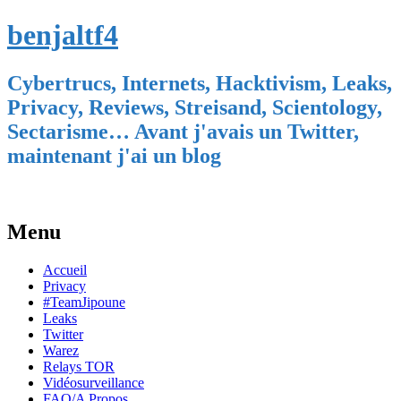
benjaltf4
Cybertrucs, Internets, Hacktivism, Leaks,
Privacy, Reviews, Streisand, Scientology,
Sectarisme… Avant j'avais un Twitter,
maintenant j'ai un blog
Menu
Skip
Accueil
to
Privacy
content
#TeamJipoune
Leaks
Twitter
Warez
Relays TOR
Vidéosurveillance
FAQ/A Propos