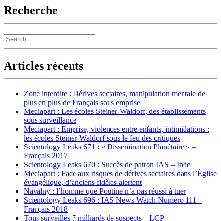
Recherche
Search
Articles récents
Zone interdite : Dérives sectaires, manipulation mentale de
plus en plus de Français sous emprise
Mediapart : Les écoles Steiner-Waldorf, des établissements
sous surveillance
Mediapart : Emprise, violences entre enfants, intimidations :
les écoles Steiner-Waldorf sous le feu des critiques
Scientology Leaks 671 : « Dissemination Planétaire » –
Français 2017
Scientology Leaks 670 : Succès de patron IAS – Inde
Mediapart : Face aux risques de dérives sectaires dans l’Église
évangélique, d’anciens fidèles alertent
Navalny : l’homme que Poutine n’a pas réussi à tuer
Scientology Leaks 696 : IAS News Watch Numéro 111 –
Français 2018
Tous surveillés 7 milliards de suspects – LCP