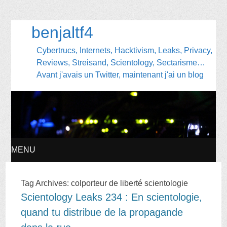
benjaltf4
Cybertrucs, Internets, Hacktivism, Leaks, Privacy,
Reviews, Streisand, Scientology, Sectarisme…
Avant j'avais un Twitter, maintenant j'ai un blog
MENU
SKIP
Tag Archives:
colporteur de liberté scientologie
Scientology Leaks 234 : En scientologie,
TO
quand tu distribue de la propagande
CONTENT