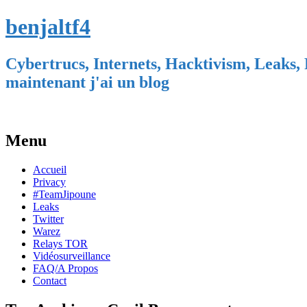
benjaltf4
Cybertrucs, Internets, Hacktivism, Leaks, 
maintenant j'ai un blog
Menu
Skip
Accueil
to
Privacy
content
#TeamJipoune
Leaks
Twitter
Warez
Relays TOR
Vidéosurveillance
FAQ/A Propos
Contact