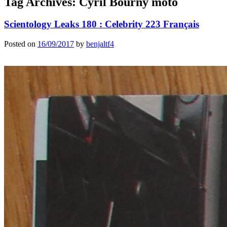
Tag Archives:
Cyril Bourny moto
Scientology Leaks 180 : Celebrity 223 Français
Posted on
16/09/2017
by
benjaltf4