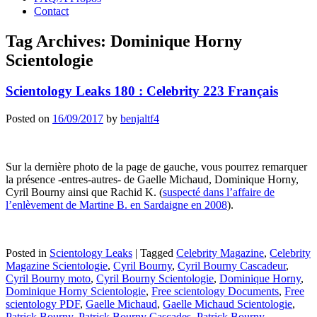
Contact
Tag Archives:
Dominique Horny
Scientologie
Scientology Leaks 180 : Celebrity 223 Français
Posted on
16/09/2017
by
benjaltf4
Sur la dernière photo de la page de gauche, vous pourrez remarquer
la présence -entres-autres- de Gaelle Michaud, Dominique Horny,
Cyril Bourny ainsi que Rachid K. (
suspecté dans l’affaire de
l’enlèvement de Martine B. en Sardaigne en 2008
).
Posted in
Scientology Leaks
|
Tagged
Celebrity Magazine
,
Celebrity
Magazine Scientologie
,
Cyril Bourny
,
Cyril Bourny Cascadeur
,
Cyril Bourny moto
,
Cyril Bourny Scientologie
,
Dominique Horny
,
Dominique Horny Scientologie
,
Free scientology Documents
,
Free
scientology PDF
,
Gaelle Michaud
,
Gaelle Michaud Scientologie
,
Patrick Bourny
,
Patrick Bourny Cascades
,
Patrick Bourny