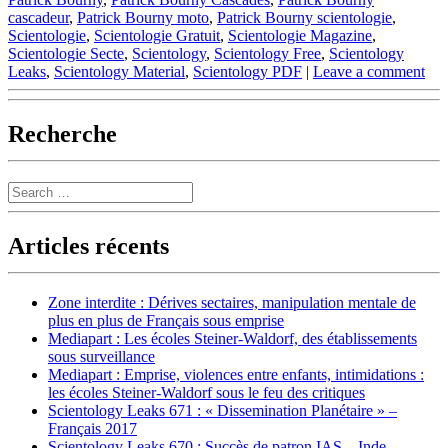
cascadeur
,
Patrick Bourny moto
,
Patrick Bourny scientologie
,
Scientologie
,
Scientologie Gratuit
,
Scientologie Magazine
,
Scientologie Secte
,
Scientology
,
Scientology Free
,
Scientology
Leaks
,
Scientology Material
,
Scientology PDF
|
Leave a comment
Recherche
Search
Articles récents
Zone interdite : Dérives sectaires, manipulation mentale de
plus en plus de Français sous emprise
Mediapart : Les écoles Steiner-Waldorf, des établissements
sous surveillance
Mediapart : Emprise, violences entre enfants, intimidations :
les écoles Steiner-Waldorf sous le feu des critiques
Scientology Leaks 671 : « Dissemination Planétaire » –
Français 2017
Scientology Leaks 670 : Succès de patron IAS – Inde