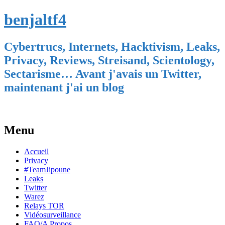
benjaltf4
Cybertrucs, Internets, Hacktivism, Leaks,
Privacy, Reviews, Streisand, Scientology,
Sectarisme… Avant j'avais un Twitter,
maintenant j'ai un blog
Menu
Skip
Accueil
to
Privacy
content
#TeamJipoune
Leaks
Twitter
Warez
Relays TOR
Vidéosurveillance
FAQ/A Propos