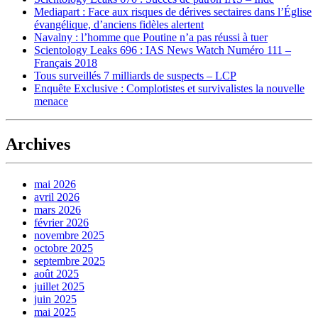
Mediapart : Face aux risques de dérives sectaires dans l’Église
évangélique, d’anciens fidèles alertent
Navalny : l’homme que Poutine n’a pas réussi à tuer
Scientology Leaks 696 : IAS News Watch Numéro 111 –
Français 2018
Tous surveillés 7 milliards de suspects – LCP
Enquête Exclusive : Complotistes et survivalistes la nouvelle
menace
Archives
mai 2026
avril 2026
mars 2026
février 2026
novembre 2025
octobre 2025
septembre 2025
août 2025
juillet 2025
juin 2025
mai 2025