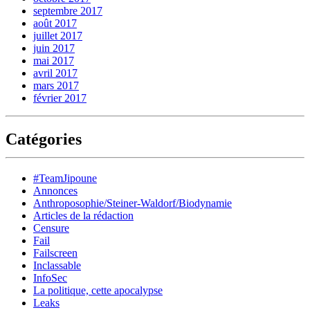
septembre 2017
août 2017
juillet 2017
juin 2017
mai 2017
avril 2017
mars 2017
février 2017
Catégories
#TeamJipoune
Annonces
Anthroposophie/Steiner-Waldorf/Biodynamie
Articles de la rédaction
Censure
Fail
Failscreen
Inclassable
InfoSec
La politique, cette apocalypse
Leaks