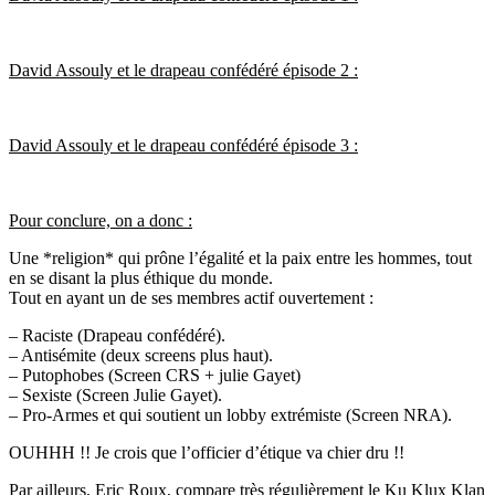
David Assouly et le drapeau confédéré épisode 2 :
David Assouly et le drapeau confédéré épisode 3 :
Pour conclure, on a donc :
Une *religion* qui prône l’égalité et la paix entre les hommes, tout
en se disant la plus éthique du monde.
Tout en ayant un de ses membres actif ouvertement :
– Raciste (Drapeau confédéré).
– Antisémite (deux screens plus haut).
– Putophobes (Screen CRS + julie Gayet)
– Sexiste (Screen Julie Gayet).
– Pro-Armes et qui soutient un lobby extrémiste (Screen NRA).
OUHHH !! Je crois que l’officier d’étique va chier dru !!
Par ailleurs, Eric Roux, compare très régulièrement le Ku Klux Klan