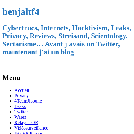
benjaltf4
Cybertrucs, Internets, Hacktivism, Leaks,
Privacy, Reviews, Streisand, Scientology,
Sectarisme… Avant j'avais un Twitter,
maintenant j'ai un blog
Menu
Skip
Accueil
to
Privacy
content
#TeamJipoune
Leaks
Twitter
Warez
Relays TOR
Vidéosurveillance
FAQ/A Propos