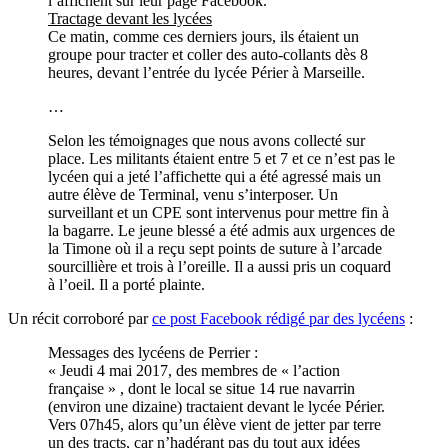
l’affichent sur leur page Facebook.
Tractage devant les lycées
Ce matin, comme ces derniers jours, ils étaient un
groupe pour tracter et coller des auto-collants dès 8
heures, devant l’entrée du lycée Périer à Marseille.
…
Selon les témoignages que nous avons collecté sur
place. Les militants étaient entre 5 et 7 et ce n’est pas le
lycéen qui a jeté l’affichette qui a été agressé mais un
autre élève de Terminal, venu s’interposer. Un
surveillant et un CPE sont intervenus pour mettre fin à
la bagarre. Le jeune blessé a été admis aux urgences de
la Timone où il a reçu sept points de suture à l’arcade
sourcillière et trois à l’oreille. Il a aussi pris un coquard
à l’oeil. Il a porté plainte.
Un récit corroboré par
ce post Facebook rédigé par des lycéens
:
Messages des lycéens de Perrier :
« Jeudi 4 mai 2017, des membres de « l’action
française » , dont le local se situe 14 rue navarrin
(environ une dizaine) tractaient devant le lycée Périer.
Vers 07h45, alors qu’un élève vient de jetter par terre
un des tracts, car n’hadérant pas du tout aux idées