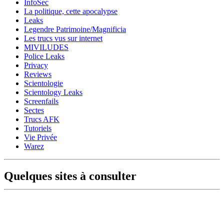
InfoSec
La politique, cette apocalypse
Leaks
Legendre Patrimoine/Magnificia
Les trucs vus sur internet
MIVILUDES
Police Leaks
Privacy
Reviews
Scientologie
Scientology Leaks
Screenfails
Sectes
Trucs AFK
Tutoriels
Vie Privée
Warez
Quelques sites à consulter