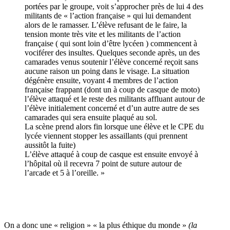
portées par le groupe, voit s’approcher près de lui 4 des
militants de « l’action française » qui lui demandent
alors de le ramasser. L’élève refusant de le faire, la
tension monte très vite et les militants de l’action
française ( qui sont loin d’être lycéen ) commencent à
vociférer des insultes. Quelques seconde après, un des
camarades venus soutenir l’élève concerné reçoit sans
aucune raison un poing dans le visage. La situation
dégénère ensuite, voyant 4 membres de l’action
française frappant (dont un à coup de casque de moto)
l’élève attaqué et le reste des militants affluant autour de
l’élève initialement concerné et d’un autre autre de ses
camarades qui sera ensuite plaqué au sol.
La scène prend alors fin lorsque une élève et le CPE du
lycée viennent stopper les assaillants (qui prennent
aussitôt la fuite)
L’élève attaqué à coup de casque est ensuite envoyé à
l’hôpital où il recevra 7 point de suture autour de
l’arcade et 5 à l’oreille. »
On a donc une « religion » « la plus éthique du monde »
(la