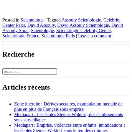
Posted in
Scientologie
|
Tagged
Assouly Scientologie
,
Celebrity
Center Paris
,
David Assouly
,
David Assouly Scientologie
,
David
Assouly Soral
,
Scientologie
,
Scientologie Celebrity Center
,
Scientologie France
,
Scientologie Paris
|
Leave a comment
Recherche
Search
Articles récents
Zone interdite : Dérives sectaires, manipulation mentale de
plus en plus de Français sous emprise
Mediapart : Les écoles Steiner-Waldorf, des établissements
sous surveillance
Mediapart : Emprise, violences entre enfants, intimidations :
les écoles Steiner-Waldorf sous le feu des critiques