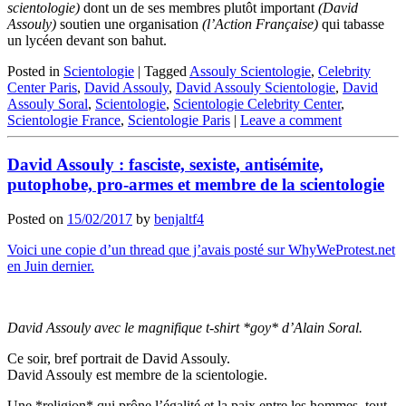
scientologie)
dont un de ses membres plutôt important
(David
Assouly)
soutien une organisation
(l’Action Française)
qui tabasse
un lycéen devant son bahut.
Posted in
Scientologie
|
Tagged
Assouly Scientologie
,
Celebrity
Center Paris
,
David Assouly
,
David Assouly Scientologie
,
David
Assouly Soral
,
Scientologie
,
Scientologie Celebrity Center
,
Scientologie France
,
Scientologie Paris
|
Leave a comment
David Assouly : fasciste, sexiste, antisémite,
putophobe, pro-armes et membre de la scientologie
Posted on
15/02/2017
by
benjaltf4
Voici une copie d’un thread que j’avais posté sur WhyWeProtest.net
en Juin dernier.
David Assouly avec le magnifique t-shirt *goy* d’Alain Soral.
Ce soir, bref portrait de David Assouly.
David Assouly est membre de la scientologie.
Une *religion* qui prône l’égalité et la paix entre les hommes, tout