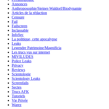
Annonces
Anthroposophie/Steiner-Waldorf/Biodynamie
Articles de la rédaction
Censure
Fail
Failscreen
Inclassable
InfoSec
La politique, cette apocalypse
Leaks
Legendre Patrimoine/Magnificia
Les trucs vus sur internet
MIVILUDES
Police Leaks
Privacy
Reviews
Scientologie
Scientology Leaks
Screenfails
Sectes
Trucs AFK
Tutoriels
Vie Privée
Warez