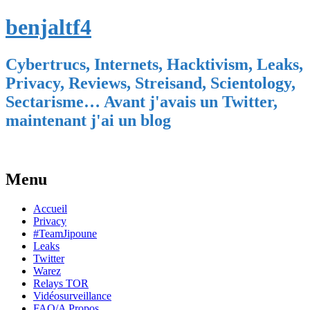
benjaltf4
Cybertrucs, Internets, Hacktivism, Leaks,
Privacy, Reviews, Streisand, Scientology,
Sectarisme… Avant j'avais un Twitter,
maintenant j'ai un blog
Menu
Skip
Accueil
to
Privacy
content
#TeamJipoune
Leaks
Twitter
Warez
Relays TOR
Vidéosurveillance
FAQ/A Propos