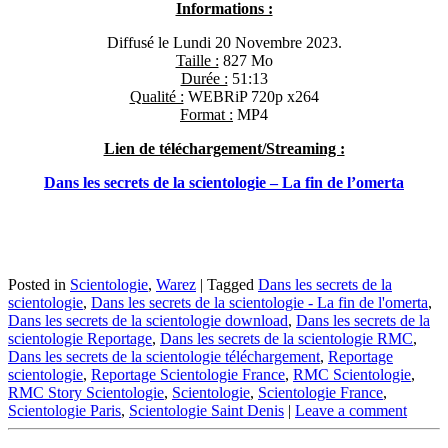
Informations :
Diffusé le Lundi 20 Novembre 2023.
Taille :
827 Mo
Durée :
51:13
Qualité :
WEBRiP 720p x264
Format :
MP4
Lien de téléchargement/Streaming :
Dans les secrets de la scientologie – La fin de l’omerta
Posted in
Scientologie
,
Warez
|
Tagged
Dans les secrets de la
scientologie
,
Dans les secrets de la scientologie - La fin de l'omerta
,
Dans les secrets de la scientologie download
,
Dans les secrets de la
scientologie Reportage
,
Dans les secrets de la scientologie RMC
,
Dans les secrets de la scientologie téléchargement
,
Reportage
scientologie
,
Reportage Scientologie France
,
RMC Scientologie
,
RMC Story Scientologie
,
Scientologie
,
Scientologie France
,
Scientologie Paris
,
Scientologie Saint Denis
|
Leave a comment