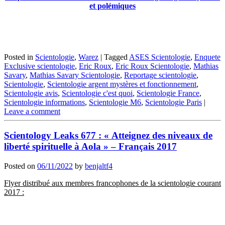
et polémiques
Posted in
Scientologie
,
Warez
|
Tagged
ASES Scientologie
,
Enquete
Exclusive scientologie
,
Eric Roux
,
Eric Roux Scientologie
,
Mathias
Savary
,
Mathias Savary Scientologie
,
Reportage scientologie
,
Scientologie
,
Scientologie argent mystères et fonctionnement
,
Scientologie avis
,
Scientologie c'est quoi
,
Scientologie France
,
Scientologie informations
,
Scientologie M6
,
Scientologie Paris
|
Leave a comment
Scientology Leaks 677 : « Atteignez des niveaux de
liberté spirituelle à Aola » – Français 2017
Posted on
06/11/2022
by
benjaltf4
Flyer distribué aux membres francophones de la scientologie courant
2017 :