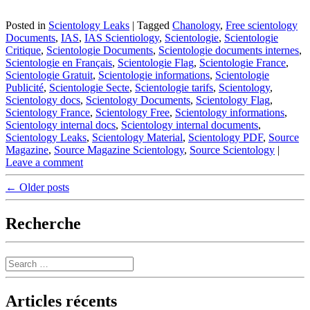
Posted in
Scientology Leaks
|
Tagged
Chanology
,
Free scientology
Documents
,
IAS
,
IAS Scientiology
,
Scientologie
,
Scientologie
Critique
,
Scientologie Documents
,
Scientologie documents internes
,
Scientologie en Français
,
Scientologie Flag
,
Scientologie France
,
Scientologie Gratuit
,
Scientologie informations
,
Scientologie
Publicité
,
Scientologie Secte
,
Scientologie tarifs
,
Scientology
,
Scientology docs
,
Scientology Documents
,
Scientology Flag
,
Scientology France
,
Scientology Free
,
Scientology informations
,
Scientology internal docs
,
Scientology internal documents
,
Scientology Leaks
,
Scientology Material
,
Scientology PDF
,
Source
Magazine
,
Source Magazine Scientology
,
Source Scientology
|
Leave a comment
Post
←
Older posts
navigation
Recherche
Search
Articles récents