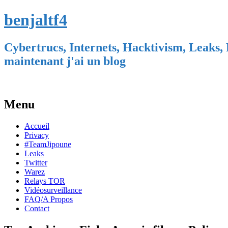
benjaltf4
Cybertrucs, Internets, Hacktivism, Leaks, 
maintenant j'ai un blog
Menu
Skip
Accueil
to
Privacy
content
#TeamJipoune
Leaks
Twitter
Warez
Relays TOR
Vidéosurveillance
FAQ/A Propos
Contact