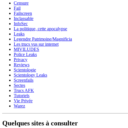
Censure
Fail
Failscreen
Inclassable
InfoSec
La politique, cette apocalypse
Leaks
Legendre Patrimoine/Magnificia
Les trucs vus sur internet
MIVILUDES
Police Leaks
Privacy
Reviews
Scientologie
Scientology Leaks
Screenfails
Sectes
Trucs AFK
Tutoriels
Vie Privée
Warez
Quelques sites à consulter