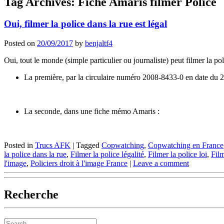
Tag Archives:
Fiche Amaris filmer Police
Oui, filmer la police dans la rue est légal
Posted on
20/09/2017
by
benjaltf4
Oui, tout le monde (simple particulier ou journaliste) peut filmer la pol
La première, par la circulaire numéro 2008-8433-0 en date du
La seconde, dans une fiche mémo Amaris :
Posted in
Trucs AFK
|
Tagged
Copwatching
,
Copwatching en France
la police dans la rue
,
Filmer la police légalité
,
Filmer la police loi
,
Film
l'image
,
Policiers droit à l'image France
|
Leave a comment
Recherche
Search