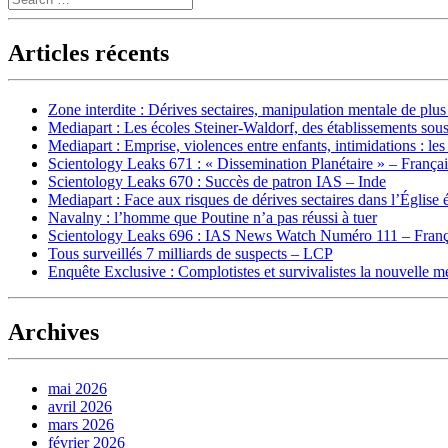
Articles récents
Zone interdite : Dérives sectaires, manipulation mentale de plu
Mediapart : Les écoles Steiner-Waldorf, des établissements sous
Mediapart : Emprise, violences entre enfants, intimidations : les
Scientology Leaks 671 : « Dissemination Planétaire » – França
Scientology Leaks 670 : Succès de patron IAS – Inde
Mediapart : Face aux risques de dérives sectaires dans l’Église 
Navalny : l’homme que Poutine n’a pas réussi à tuer
Scientology Leaks 696 : IAS News Watch Numéro 111 – Franç
Tous surveillés 7 milliards de suspects – LCP
Enquête Exclusive : Complotistes et survivalistes la nouvelle 
Archives
mai 2026
avril 2026
mars 2026
février 2026