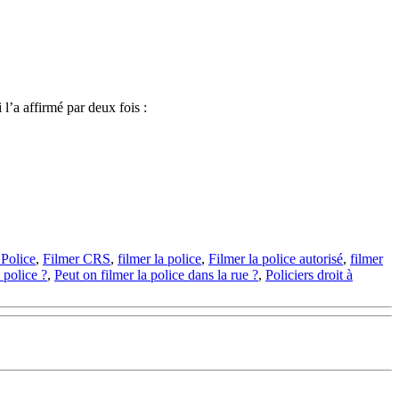
 l’a affirmé par deux fois :
Police
,
Filmer CRS
,
filmer la police
,
Filmer la police autorisé
,
filmer
 police ?
,
Peut on filmer la police dans la rue ?
,
Policiers droit à