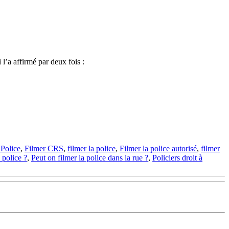
 l’a affirmé par deux fois :
Police
,
Filmer CRS
,
filmer la police
,
Filmer la police autorisé
,
filmer
 police ?
,
Peut on filmer la police dans la rue ?
,
Policiers droit à