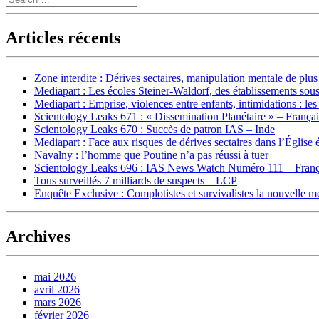
Articles récents
Zone interdite : Dérives sectaires, manipulation mentale de plu
Mediapart : Les écoles Steiner-Waldorf, des établissements sous
Mediapart : Emprise, violences entre enfants, intimidations : les
Scientology Leaks 671 : « Dissemination Planétaire » – França
Scientology Leaks 670 : Succès de patron IAS – Inde
Mediapart : Face aux risques de dérives sectaires dans l’Église 
Navalny : l’homme que Poutine n’a pas réussi à tuer
Scientology Leaks 696 : IAS News Watch Numéro 111 – Franç
Tous surveillés 7 milliards de suspects – LCP
Enquête Exclusive : Complotistes et survivalistes la nouvelle 
Archives
mai 2026
avril 2026
mars 2026
février 2026