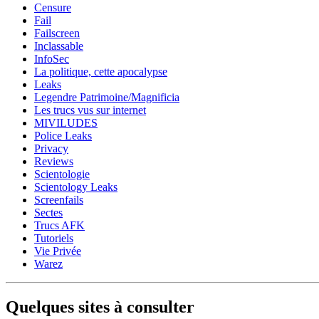
Censure
Fail
Failscreen
Inclassable
InfoSec
La politique, cette apocalypse
Leaks
Legendre Patrimoine/Magnificia
Les trucs vus sur internet
MIVILUDES
Police Leaks
Privacy
Reviews
Scientologie
Scientology Leaks
Screenfails
Sectes
Trucs AFK
Tutoriels
Vie Privée
Warez
Quelques sites à consulter