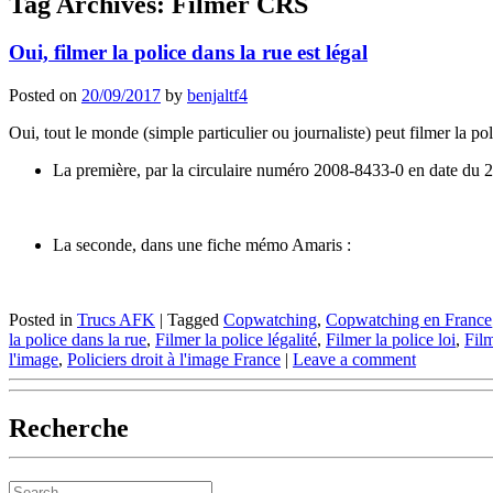
Tag Archives:
Filmer CRS
Oui, filmer la police dans la rue est légal
Posted on
20/09/2017
by
benjaltf4
Oui, tout le monde (simple particulier ou journaliste) peut filmer la pol
La première, par la circulaire numéro 2008-8433-0 en date du
La seconde, dans une fiche mémo Amaris :
Posted in
Trucs AFK
|
Tagged
Copwatching
,
Copwatching en France
la police dans la rue
,
Filmer la police légalité
,
Filmer la police loi
,
Film
l'image
,
Policiers droit à l'image France
|
Leave a comment
Recherche
Search