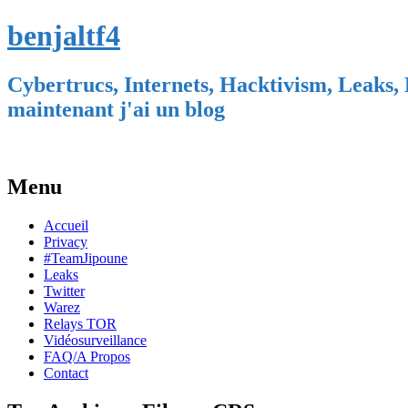
benjaltf4
Cybertrucs, Internets, Hacktivism, Leaks, 
maintenant j'ai un blog
Menu
Skip
Accueil
to
Privacy
content
#TeamJipoune
Leaks
Twitter
Warez
Relays TOR
Vidéosurveillance
FAQ/A Propos
Contact