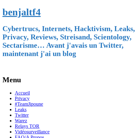
benjaltf4
Cybertrucs, Internets, Hacktivism, Leaks,
Privacy, Reviews, Streisand, Scientology,
Sectarisme… Avant j'avais un Twitter,
maintenant j'ai un blog
Menu
Skip
Accueil
to
Privacy
content
#TeamJipoune
Leaks
Twitter
Warez
Relays TOR
Vidéosurveillance
FAQ/A Propos