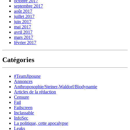
octobre 2017
septembre 2017
août 2017
juillet 2017
juin 2017
mai 2017
avril 2017
mars 2017
février 2017
Catégories
#TeamJipoune
Annonces
Anthroposophie/Steiner-Waldorf/Biodynamie
Articles de la rédaction
Censure
Fail
Failscreen
Inclassable
InfoSec
La politique, cette apocalypse
Leaks