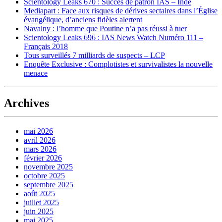
Scientology Leaks 670 : Succès de patron IAS – Inde
Mediapart : Face aux risques de dérives sectaires dans l’Église
évangélique, d’anciens fidèles alertent
Navalny : l’homme que Poutine n’a pas réussi à tuer
Scientology Leaks 696 : IAS News Watch Numéro 111 –
Français 2018
Tous surveillés 7 milliards de suspects – LCP
Enquête Exclusive : Complotistes et survivalistes la nouvelle
menace
Archives
mai 2026
avril 2026
mars 2026
février 2026
novembre 2025
octobre 2025
septembre 2025
août 2025
juillet 2025
juin 2025
mai 2025