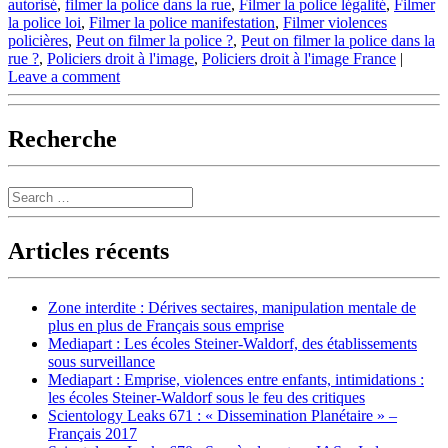
autorisé
,
filmer la police dans la rue
,
Filmer la police légalité
,
Filmer
la police loi
,
Filmer la police manifestation
,
Filmer violences
policières
,
Peut on filmer la police ?
,
Peut on filmer la police dans la
rue ?
,
Policiers droit à l'image
,
Policiers droit à l'image France
|
Leave a comment
Recherche
Search
Articles récents
Zone interdite : Dérives sectaires, manipulation mentale de
plus en plus de Français sous emprise
Mediapart : Les écoles Steiner-Waldorf, des établissements
sous surveillance
Mediapart : Emprise, violences entre enfants, intimidations :
les écoles Steiner-Waldorf sous le feu des critiques
Scientology Leaks 671 : « Dissemination Planétaire » –
Français 2017