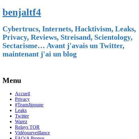
benjaltf4
Cybertrucs, Internets, Hacktivism, Leaks,
Privacy, Reviews, Streisand, Scientology,
Sectarisme… Avant j'avais un Twitter,
maintenant j'ai un blog
Menu
Skip
Accueil
to
Privacy
content
#TeamJipoune
Leaks
Twitter
Warez
Relays TOR
Vidéosurveillance
FAQ/A Propos