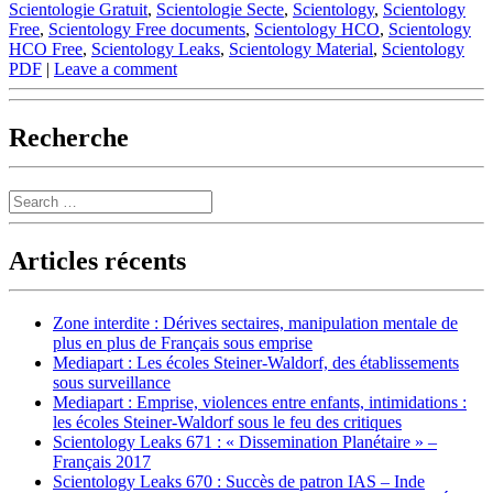
Scientologie Gratuit
,
Scientologie Secte
,
Scientology
,
Scientology
Free
,
Scientology Free documents
,
Scientology HCO
,
Scientology
HCO Free
,
Scientology Leaks
,
Scientology Material
,
Scientology
PDF
|
Leave a comment
Recherche
Search
Articles récents
Zone interdite : Dérives sectaires, manipulation mentale de
plus en plus de Français sous emprise
Mediapart : Les écoles Steiner-Waldorf, des établissements
sous surveillance
Mediapart : Emprise, violences entre enfants, intimidations :
les écoles Steiner-Waldorf sous le feu des critiques
Scientology Leaks 671 : « Dissemination Planétaire » –
Français 2017
Scientology Leaks 670 : Succès de patron IAS – Inde