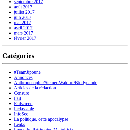
septembre 2017
août 2017
juillet 2017
juin 2017
mai 2017
avril 2017
mars 2017
février 2017
Catégories
#TeamJipoune
Annonces
Anthroposophie/Steiner-Waldorf/Biodynamie
Articles de la rédaction
Censure
Fail
Failscreen
Inclassable
InfoSec
La politique, cette apocalypse
Leaks
Legendre Patrimoine/Magnificia