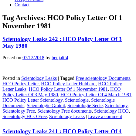
Contact
Tag Archives:
HCO Policy Letter Of 1
November 1981
Scientology Leaks 242 : HCO Policy Letter Of 3
May 1980
Posted on
07/12/2018
by
benjaltf4
Posted in
Scientology Leaks
|
Tagged
Free scientology Documents
,
HCO Policy Letter
,
HCO Policy Letter Hubbard
,
HCO Policy
Letter Leaks
,
HCO Policy Letter Of 1 November 1981
,
HCO
Policy Letter Of 3 May 1980
,
HCO Policy Letter Of 4 March 1981
,
HCO Policy Letter Scientology
,
Scientologie
,
Scientologie
Documents
,
Scientologie Gratuit
,
Scientologie Secte
,
Scientology
,
Scientology Free
,
Scientology Free documents
,
Scientology HCO
,
Scientology HCO Free
,
Scientology Leaks
|
Leave a comment
Scientology Leaks 241 : HCO Policy Letter Of 4