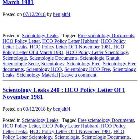
March 1981
Posted on
07/12/2018
by
benjaltf4
Posted in
Scientology Leaks
|
Tagged
Free scientology Documents
,
HCO Policy Letter
,
HCO Policy Letter Hubbard
,
HCO Policy
Letter Leaks
,
HCO Policy Letter Of 1 November 1981
,
HCO
Policy Letter Of 4 March 1981
,
HCO Policy Letter Scientology
,
Scientologie
,
Scientologie Documents
,
Scientologie Gratuit
,
Scientologie Secte
,
Scientology
,
Scientology Free
,
Scientology Free
documents
,
Scientology HCO
,
Scientology HCO Free
,
Scientology
Leaks
,
Scientology Material
|
Leave a comment
Scientology Leaks 240 : HCO Policy Letter Of 1
November 1981
Posted on
03/12/2018
by
benjaltf4
Posted in
Scientology Leaks
|
Tagged
Free scientology Documents
,
HCO Policy Letter
,
HCO Policy Letter Hubbard
,
HCO Policy
Letter Leaks
,
HCO Policy Letter Of 1 November 1981
,
HCO
Policy Letter Scientology
,
Scientologie
,
Scientologie Documents
,