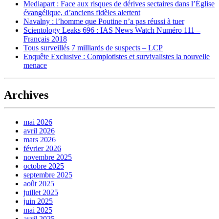
Mediapart : Face aux risques de dérives sectaires dans l’Église
évangélique, d’anciens fidèles alertent
Navalny : l’homme que Poutine n’a pas réussi à tuer
Scientology Leaks 696 : IAS News Watch Numéro 111 –
Français 2018
Tous surveillés 7 milliards de suspects – LCP
Enquête Exclusive : Complotistes et survivalistes la nouvelle
menace
Archives
mai 2026
avril 2026
mars 2026
février 2026
novembre 2025
octobre 2025
septembre 2025
août 2025
juillet 2025
juin 2025
mai 2025
avril 2025