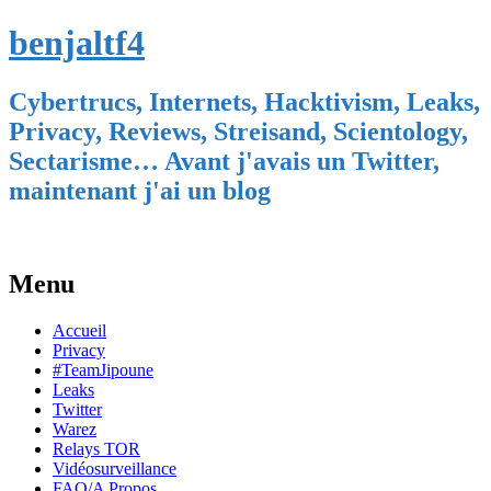
benjaltf4
Cybertrucs, Internets, Hacktivism, Leaks,
Privacy, Reviews, Streisand, Scientology,
Sectarisme… Avant j'avais un Twitter,
maintenant j'ai un blog
Menu
Skip
Accueil
to
Privacy
content
#TeamJipoune
Leaks
Twitter
Warez
Relays TOR
Vidéosurveillance
FAQ/A Propos