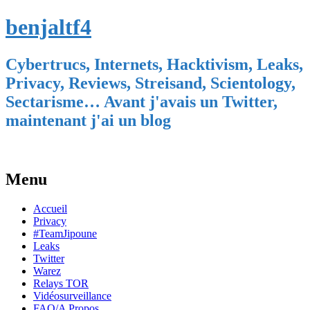
benjaltf4
Cybertrucs, Internets, Hacktivism, Leaks,
Privacy, Reviews, Streisand, Scientology,
Sectarisme… Avant j'avais un Twitter,
maintenant j'ai un blog
Menu
Skip
Accueil
to
Privacy
content
#TeamJipoune
Leaks
Twitter
Warez
Relays TOR
Vidéosurveillance
FAQ/A Propos