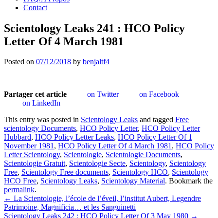
Contact
Scientology Leaks 241 : HCO Policy
Letter Of 4 March 1981
Posted on
07/12/2018
by
benjaltf4
Partager cet article
on Twitter
on Facebook
on LinkedIn
This entry was posted in
Scientology Leaks
and tagged
Free
scientology Documents
,
HCO Policy Letter
,
HCO Policy Letter
Hubbard
,
HCO Policy Letter Leaks
,
HCO Policy Letter Of 1
November 1981
,
HCO Policy Letter Of 4 March 1981
,
HCO Policy
Letter Scientology
,
Scientologie
,
Scientologie Documents
,
Scientologie Gratuit
,
Scientologie Secte
,
Scientology
,
Scientology
Free
,
Scientology Free documents
,
Scientology HCO
,
Scientology
HCO Free
,
Scientology Leaks
,
Scientology Material
. Bookmark the
permalink
.
Post
←
La Scientologie, l’école de l’éveil, l’institut Aubert, Legendre
Patrimoine, Magnificia… et les Sanguinetti
navigation
Scientology Leaks 242 : HCO Policy Letter Of 3 May 1980
→