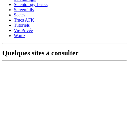
Scientology Leaks
Screenfails
Sectes
Trucs AFK
Tutoriels
Vie Privée
Warez
Quelques sites à consulter