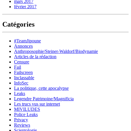
mars 2017
février 2017
Catégories
#TeamJipoune
Annonces
Anthroposophie/Steiner-Waldorf/Biodynamie
Articles de la rédaction
Censure
Fail
Failscreen
Inclassable
InfoSec
La politique, cette apocalypse
Leaks
Legendre Patrimoine/Magnificia
Les trucs vus sur internet
MIVILUDES
Police Leaks
Privacy
Reviews
Scientologie