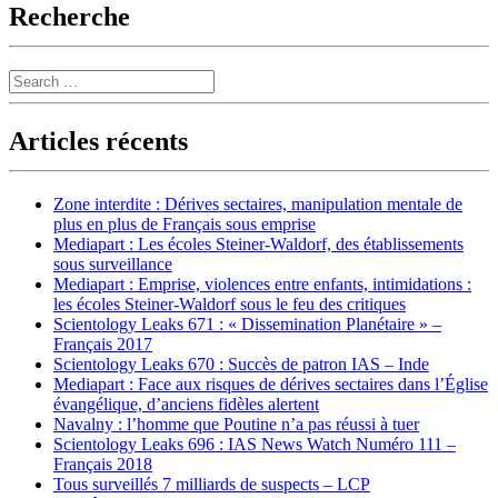
Recherche
Search
Articles récents
Zone interdite : Dérives sectaires, manipulation mentale de
plus en plus de Français sous emprise
Mediapart : Les écoles Steiner-Waldorf, des établissements
sous surveillance
Mediapart : Emprise, violences entre enfants, intimidations :
les écoles Steiner-Waldorf sous le feu des critiques
Scientology Leaks 671 : « Dissemination Planétaire » –
Français 2017
Scientology Leaks 670 : Succès de patron IAS – Inde
Mediapart : Face aux risques de dérives sectaires dans l’Église
évangélique, d’anciens fidèles alertent
Navalny : l’homme que Poutine n’a pas réussi à tuer
Scientology Leaks 696 : IAS News Watch Numéro 111 –
Français 2018
Tous surveillés 7 milliards de suspects – LCP