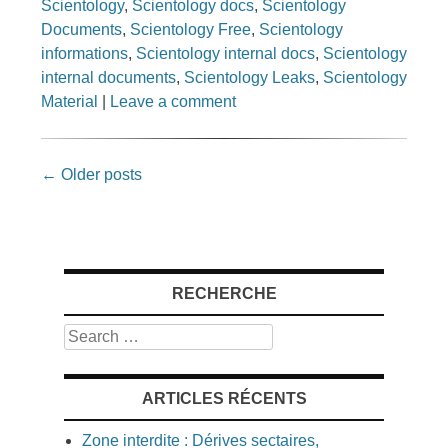
Scientology
,
Scientology docs
,
Scientology
Documents
,
Scientology Free
,
Scientology
informations
,
Scientology internal docs
,
Scientology
internal documents
,
Scientology Leaks
,
Scientology
Material
|
Leave a comment
Post
←
Older posts
navigation
RECHERCHE
Search
ARTICLES RÉCENTS
Zone interdite : Dérives sectaires,