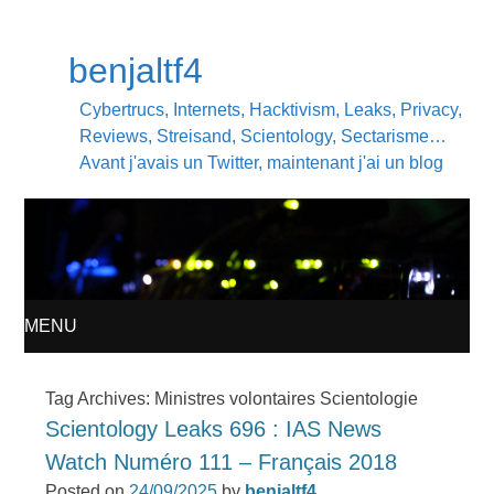
benjaltf4
Cybertrucs, Internets, Hacktivism, Leaks, Privacy,
Reviews, Streisand, Scientology, Sectarisme…
Avant j'avais un Twitter, maintenant j'ai un blog
MENU
SKIP
Tag Archives:
Ministres volontaires Scientologie
Scientology Leaks 696 : IAS News
TO
Watch Numéro 111 – Français 2018
CONTENT
Posted on
24/09/2025
by
benjaltf4