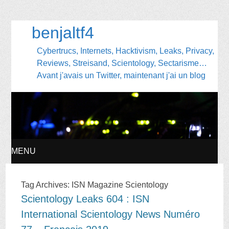
benjaltf4
Cybertrucs, Internets, Hacktivism, Leaks, Privacy,
Reviews, Streisand, Scientology, Sectarisme…
Avant j'avais un Twitter, maintenant j'ai un blog
MENU
SKIP
Tag Archives:
ISN Magazine Scientology
Scientology Leaks 604 : ISN
TO
International Scientology News Numéro
CONTENT